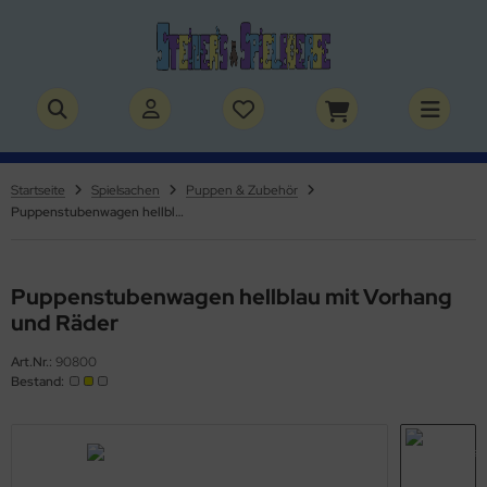
ALLES ANZEIGEN AUS BÜCHER
ALLES ANZEIGEN AUS THEMENWELTEN
stelbücher
rry Potter
Startseite
Spielsachen
Puppen & Zubehör
Puppenstubenwagen hellblau mit Vorhang und Räder
lderbücher
lden & Superhelden
micbücher
nosaurier
Puppenstubenwagen hellblau mit Vorhang
sebücher
nhörner
und Räder
chbücher
erde
Art.Nr.:
90800
Bestand:
izei
uerwehr