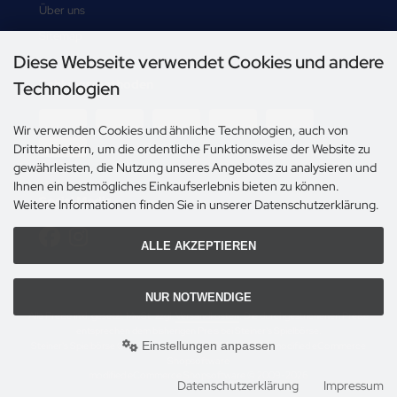
Über uns
Sitemap
Diese Webseite verwendet Cookies und andere
Zahlungsmethoden
Technologien
Wir verwenden Cookies und ähnliche Technologien, auch von
Drittanbietern, um die ordentliche Funktionsweise der Website zu
gewährleisten, die Nutzung unseres Angebotes zu analysieren und
Ihnen ein bestmögliches Einkaufserlebnis bieten zu können.
Social Media
Weitere Informationen finden Sie in unserer Datenschutzerklärung.
ALLE AKZEPTIEREN
NUR NOTWENDIGE
Alle Preise inkl. gesetzl. MwSt. zzgl.
Versandkosten
. Die durchgestrichenen Preise
entsprechen dem bisherigen Preis bei Steiner's Spielbörse.
Einstellungen anpassen
Steiner's Spielbörse © 2026 | Template © 2009-2026 by modified eCommerce
Shopsoftware
mod
ified eCommerce Shopsoftware © 2009-2026
Datenschutzerklärung
Impressum