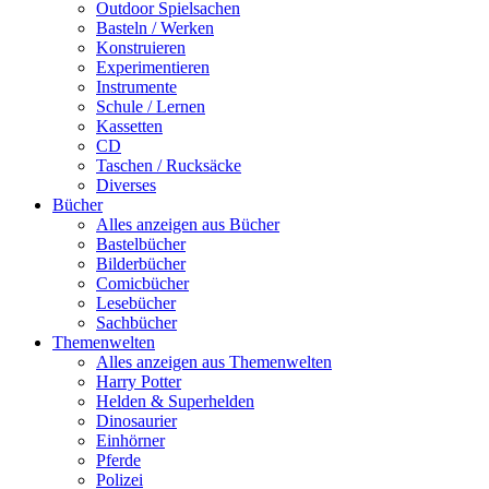
Outdoor Spielsachen
Basteln / Werken
Konstruieren
Experimentieren
Instrumente
Schule / Lernen
Kassetten
CD
Taschen / Rucksäcke
Diverses
Bücher
Alles anzeigen aus Bücher
Bastelbücher
Bilderbücher
Comicbücher
Lesebücher
Sachbücher
Themenwelten
Alles anzeigen aus Themenwelten
Harry Potter
Helden & Superhelden
Dinosaurier
Einhörner
Pferde
Polizei