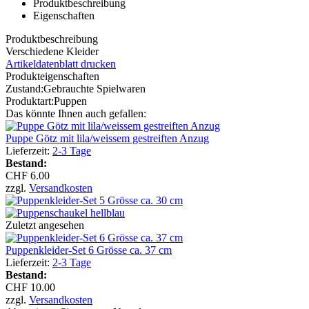
Produktbeschreibung
Eigenschaften
Produktbeschreibung
Verschiedene Kleider
Artikeldatenblatt drucken
Produkteigenschaften
Zustand:
Gebrauchte Spielwaren
Produktart:
Puppen
Das könnte Ihnen auch gefallen:
Puppe Götz mit lila/weissem gestreiften Anzug
Lieferzeit:
2-3 Tage
Bestand:
CHF 6.00
zzgl.
Versandkosten
Zuletzt angesehen
Puppenkleider-Set 6 Grösse ca. 37 cm
Lieferzeit:
2-3 Tage
Bestand:
CHF 10.00
zzgl.
Versandkosten