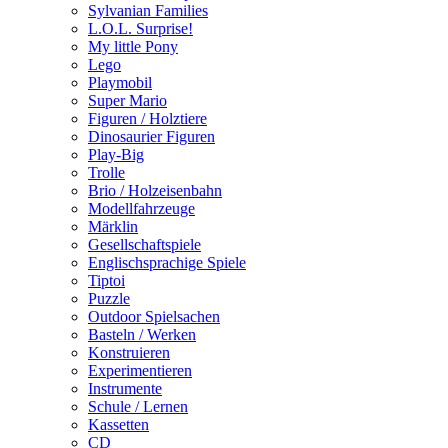
Sylvanian Families
L.O.L. Surprise!
My little Pony
Lego
Playmobil
Super Mario
Figuren / Holztiere
Dinosaurier Figuren
Play-Big
Trolle
Brio / Holzeisenbahn
Modellfahrzeuge
Märklin
Gesellschaftspiele
Englischsprachige Spiele
Tiptoi
Puzzle
Outdoor Spielsachen
Basteln / Werken
Konstruieren
Experimentieren
Instrumente
Schule / Lernen
Kassetten
CD