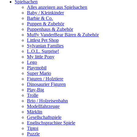
Spielsachen
Alles anzeigen aus Spielsachen
Baby / Kleinkinder
Barbie & Co.
Puppen & Zubehör
Puppenhaus & Zubehör
Muffy VanderBear Bären & Zubehör
Littlest Pet Shop
Sylvanian Families
L.O.L. Surprise!
My little Pony
Lego
Playmobil
Super Mario
Figuren / Holztiere
Dinosaurier Figuren
Play-Big
Trolle
Brio / Holzeisenbahn
Modellfahrzeuge
Märklin
Gesellschaftspiele
Englischsprachige Spiele
Tiptoi
Puzzle