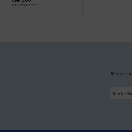
CHF 2.00
zzgl.
Versandkosten
❤️ Keine Li