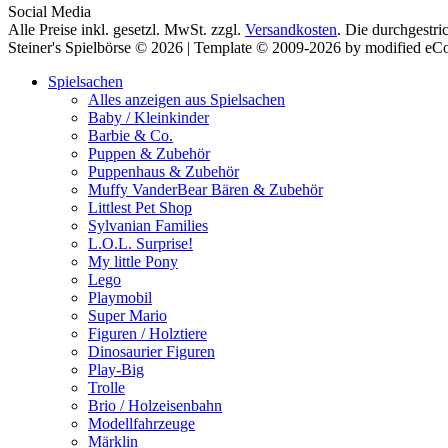
Social Media
Alle Preise inkl. gesetzl. MwSt. zzgl.
Versandkosten
. Die durchgestri
Steiner's Spielbörse © 2026 | Template © 2009-2026 by modified e
Spielsachen
Alles anzeigen aus Spielsachen
Baby / Kleinkinder
Barbie & Co.
Puppen & Zubehör
Puppenhaus & Zubehör
Muffy VanderBear Bären & Zubehör
Littlest Pet Shop
Sylvanian Families
L.O.L. Surprise!
My little Pony
Lego
Playmobil
Super Mario
Figuren / Holztiere
Dinosaurier Figuren
Play-Big
Trolle
Brio / Holzeisenbahn
Modellfahrzeuge
Märklin