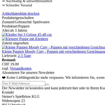
⇒
️ Nachhaltig & umweltfreundlich
⇒
️ Schneller Versand
Artikeldatenblatt drucken
Produkteigenschaften
Zustand:
Gebrauchte Spielwaren
Produktart:
Puppen
Alter:
ab 3 Jahren
Zuletzt angesehen
Kleine Puppen Moody Cuty - Puppen mit verschiedenen Gesichtsaus
Lieferzeit:
2-3 Tage
Bestand:
CHF 19.00
zzgl.
Versandkosten
Abonnieren Sie unseren Newsletter
❤️ Keine Lieblingsstücke mehr verpassen. Wir informieren Sie, wenn 
Der Newsletter ist kostenlos und kann jederzeit hier oder in Ihrem K
Kontakt
Steiner's Spielbörse KLG
Widenospen 23
8913 Ottenbach