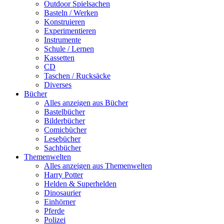
Outdoor Spielsachen
Basteln / Werken
Konstruieren
Experimentieren
Instrumente
Schule / Lernen
Kassetten
CD
Taschen / Rucksäcke
Diverses
Bücher
Alles anzeigen aus Bücher
Bastelbücher
Bilderbücher
Comicbücher
Lesebücher
Sachbücher
Themenwelten
Alles anzeigen aus Themenwelten
Harry Potter
Helden & Superhelden
Dinosaurier
Einhörner
Pferde
Polizei