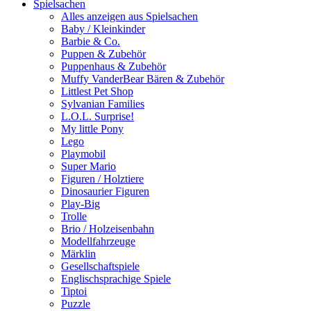
Spielsachen
Alles anzeigen aus Spielsachen
Baby / Kleinkinder
Barbie & Co.
Puppen & Zubehör
Puppenhaus & Zubehör
Muffy VanderBear Bären & Zubehör
Littlest Pet Shop
Sylvanian Families
L.O.L. Surprise!
My little Pony
Lego
Playmobil
Super Mario
Figuren / Holztiere
Dinosaurier Figuren
Play-Big
Trolle
Brio / Holzeisenbahn
Modellfahrzeuge
Märklin
Gesellschaftspiele
Englischsprachige Spiele
Tiptoi
Puzzle