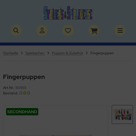
ALLES ANZEIGEN AUS BÜCHER
ALLES ANZEIGEN AUS THEMENWELTEN
stelbücher
rry Potter
Startseite
Spielsachen
Puppen & Zubehör
Fingerpuppen
lderbücher
lden & Superhelden
micbücher
nosaurier
Fingerpuppen
Art.Nr.:
90955
sebücher
nhörner
Bestand:
chbücher
erde
SECONDHAND
izei
uerwehr