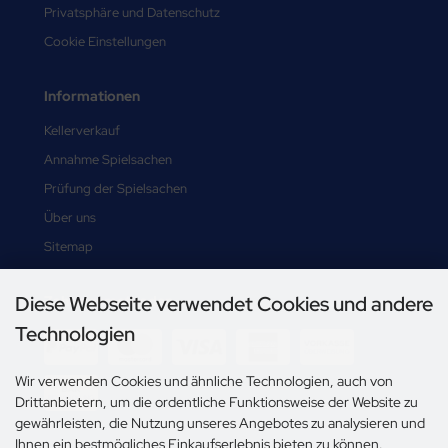
Privatsphäre und Datenschutz
Cookie Einstellungen
Informationen
Kellerverkauf
Annahme Spielsachen
Prüfung der Spielsachen
Über uns
Sitemap
Diese Webseite verwendet Cookies und andere
Zahlungsmethoden
Technologien
Wir verwenden Cookies und ähnliche Technologien, auch von
Drittanbietern, um die ordentliche Funktionsweise der Website zu
gewährleisten, die Nutzung unseres Angebotes zu analysieren und
Ihnen ein bestmögliches Einkaufserlebnis bieten zu können.