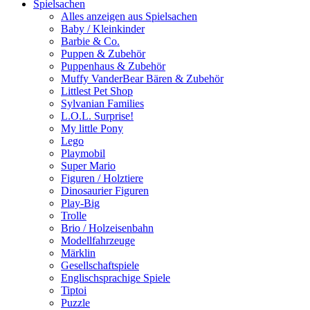
Spielsachen
Alles anzeigen aus Spielsachen
Baby / Kleinkinder
Barbie & Co.
Puppen & Zubehör
Puppenhaus & Zubehör
Muffy VanderBear Bären & Zubehör
Littlest Pet Shop
Sylvanian Families
L.O.L. Surprise!
My little Pony
Lego
Playmobil
Super Mario
Figuren / Holztiere
Dinosaurier Figuren
Play-Big
Trolle
Brio / Holzeisenbahn
Modellfahrzeuge
Märklin
Gesellschaftspiele
Englischsprachige Spiele
Tiptoi
Puzzle