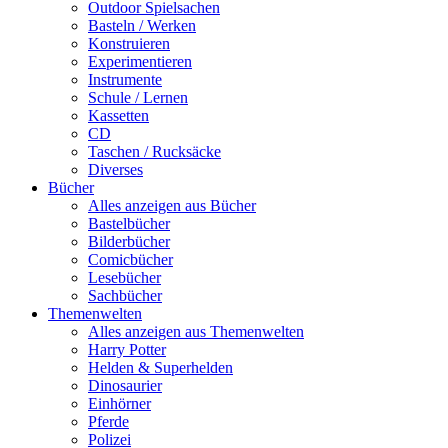
Outdoor Spielsachen
Basteln / Werken
Konstruieren
Experimentieren
Instrumente
Schule / Lernen
Kassetten
CD
Taschen / Rucksäcke
Diverses
Bücher
Alles anzeigen aus Bücher
Bastelbücher
Bilderbücher
Comicbücher
Lesebücher
Sachbücher
Themenwelten
Alles anzeigen aus Themenwelten
Harry Potter
Helden & Superhelden
Dinosaurier
Einhörner
Pferde
Polizei