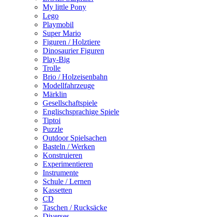
My little Pony
Lego
Playmobil
Super Mario
Figuren / Holztiere
Dinosaurier Figuren
Play-Big
Trolle
Brio / Holzeisenbahn
Modellfahrzeuge
Märklin
Gesellschaftspiele
Englischsprachige Spiele
Tiptoi
Puzzle
Outdoor Spielsachen
Basteln / Werken
Konstruieren
Experimentieren
Instrumente
Schule / Lernen
Kassetten
CD
Taschen / Rucksäcke
Diverses