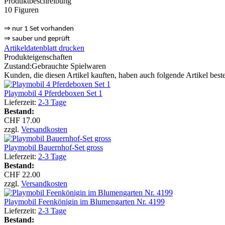
Produktbeschreibung
10 Figuren
⇒
nur 1 Set vorhanden
⇒
sauber und geprüft
Artikeldatenblatt drucken
Produkteigenschaften
Zustand:
Gebrauchte Spielwaren
Kunden, die diesen Artikel kauften, haben auch folgende Artikel bestel
Playmobil 4 Pferdeboxen Set 1
Lieferzeit:
2-3 Tage
Bestand:
CHF 17.00
zzgl.
Versandkosten
Playmobil Bauernhof-Set gross
Lieferzeit:
2-3 Tage
Bestand:
CHF 22.00
zzgl.
Versandkosten
Playmobil Feenkönigin im Blumengarten Nr. 4199
Lieferzeit:
2-3 Tage
Bestand: