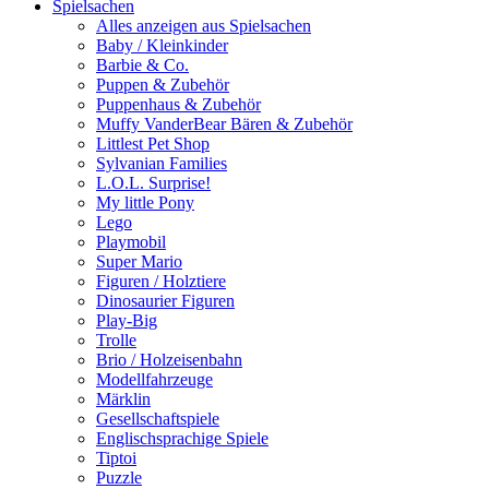
Spielsachen
Alles anzeigen aus Spielsachen
Baby / Kleinkinder
Barbie & Co.
Puppen & Zubehör
Puppenhaus & Zubehör
Muffy VanderBear Bären & Zubehör
Littlest Pet Shop
Sylvanian Families
L.O.L. Surprise!
My little Pony
Lego
Playmobil
Super Mario
Figuren / Holztiere
Dinosaurier Figuren
Play-Big
Trolle
Brio / Holzeisenbahn
Modellfahrzeuge
Märklin
Gesellschaftspiele
Englischsprachige Spiele
Tiptoi
Puzzle