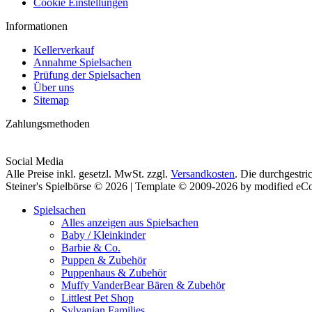
Cookie Einstellungen
Informationen
Kellerverkauf
Annahme Spielsachen
Prüfung der Spielsachen
Über uns
Sitemap
Zahlungsmethoden
Social Media
Alle Preise inkl. gesetzl. MwSt. zzgl.
Versandkosten
. Die durchgestri
Steiner's Spielbörse © 2026 | Template © 2009-2026 by modified e
Spielsachen
Alles anzeigen aus Spielsachen
Baby / Kleinkinder
Barbie & Co.
Puppen & Zubehör
Puppenhaus & Zubehör
Muffy VanderBear Bären & Zubehör
Littlest Pet Shop
Sylvanian Families