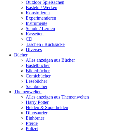
Outdoor Spielsachen
Basteln / Werken
Konstruieren
Experimentieren
Instrumente
Schule / Lernen
Kassetten
CD
Taschen / Rucksäcke
Diverses
Bücher
Alles anzeigen aus Bücher
Bastelbücher
Bilderbücher
Comicbücher
Lesebücher
Sachbücher
Themenwelten
Alles anzeigen aus Themenwelten
Harry Potter
Helden & Superhelden
Dinosaurier
Einhörner
Pferde
Polizei