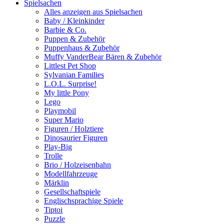
Spielsachen
Alles anzeigen aus Spielsachen
Baby / Kleinkinder
Barbie & Co.
Puppen & Zubehör
Puppenhaus & Zubehör
Muffy VanderBear Bären & Zubehör
Littlest Pet Shop
Sylvanian Families
L.O.L. Surprise!
My little Pony
Lego
Playmobil
Super Mario
Figuren / Holztiere
Dinosaurier Figuren
Play-Big
Trolle
Brio / Holzeisenbahn
Modellfahrzeuge
Märklin
Gesellschaftspiele
Englischsprachige Spiele
Tiptoi
Puzzle