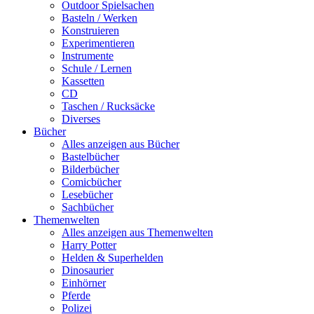
Outdoor Spielsachen
Basteln / Werken
Konstruieren
Experimentieren
Instrumente
Schule / Lernen
Kassetten
CD
Taschen / Rucksäcke
Diverses
Bücher
Alles anzeigen aus Bücher
Bastelbücher
Bilderbücher
Comicbücher
Lesebücher
Sachbücher
Themenwelten
Alles anzeigen aus Themenwelten
Harry Potter
Helden & Superhelden
Dinosaurier
Einhörner
Pferde
Polizei