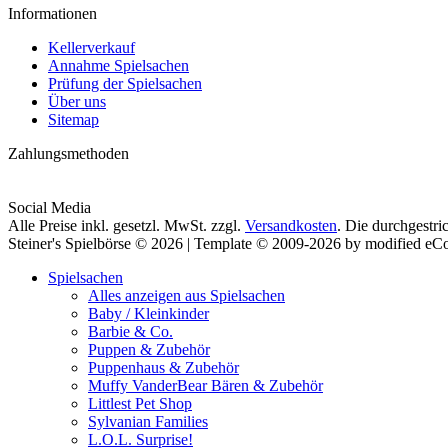
Informationen
Kellerverkauf
Annahme Spielsachen
Prüfung der Spielsachen
Über uns
Sitemap
Zahlungsmethoden
Social Media
Alle Preise inkl. gesetzl. MwSt. zzgl.
Versandkosten
. Die durchgestri
Steiner's Spielbörse © 2026 | Template © 2009-2026 by modified e
Spielsachen
Alles anzeigen aus Spielsachen
Baby / Kleinkinder
Barbie & Co.
Puppen & Zubehör
Puppenhaus & Zubehör
Muffy VanderBear Bären & Zubehör
Littlest Pet Shop
Sylvanian Families
L.O.L. Surprise!