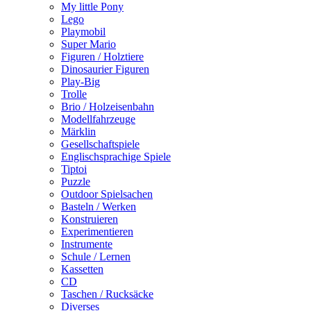
My little Pony
Lego
Playmobil
Super Mario
Figuren / Holztiere
Dinosaurier Figuren
Play-Big
Trolle
Brio / Holzeisenbahn
Modellfahrzeuge
Märklin
Gesellschaftspiele
Englischsprachige Spiele
Tiptoi
Puzzle
Outdoor Spielsachen
Basteln / Werken
Konstruieren
Experimentieren
Instrumente
Schule / Lernen
Kassetten
CD
Taschen / Rucksäcke
Diverses