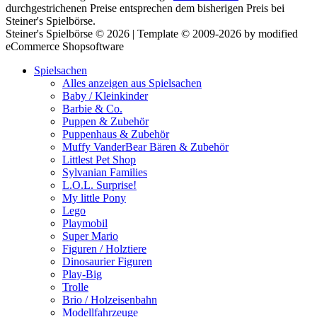
durchgestrichenen Preise entsprechen dem bisherigen Preis bei
Steiner's Spielbörse.
Steiner's Spielbörse © 2026 | Template © 2009-2026 by modified
eCommerce Shopsoftware
Spielsachen
Alles anzeigen aus Spielsachen
Baby / Kleinkinder
Barbie & Co.
Puppen & Zubehör
Puppenhaus & Zubehör
Muffy VanderBear Bären & Zubehör
Littlest Pet Shop
Sylvanian Families
L.O.L. Surprise!
My little Pony
Lego
Playmobil
Super Mario
Figuren / Holztiere
Dinosaurier Figuren
Play-Big
Trolle
Brio / Holzeisenbahn
Modellfahrzeuge