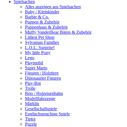
Spielsachen
Alles anzeigen aus Spielsachen
Baby / Kleinkinder
Barbie & Co.
Puppen & Zubehör
Puppenhaus & Zubehör
Muffy VanderBear Bären & Zubehör
Littlest Pet Shop
Sylvanian Families
L.O.L. Surprise!
My little Pony
Lego
Playmobil
Super Mario
Figuren / Holztiere
Dinosaurier Figuren
Play-Big
Trolle
Brio / Holzeisenbahn
Modellfahrzeuge
Märklin
Gesellschaftspiele
Englischsprachige Spiele
Tiptoi
Puzzle