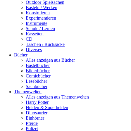
Outdoor Spielsachen
Basteln / Werken
Konstruieren
Experimentieren
Instrumente
Schule / Lernen
Kassetten
CD
Taschen / Rucksäcke
Diverses
Bücher
Alles anzeigen aus Bücher
Bastelbücher
Bilderbücher
Comicbücher
Lesebücher
Sachbücher
Themenwelten
Alles anzeigen aus Themenwelten
Harry Potter
Helden & Superhelden
Dinosaurier
Einhörner
Pferde
Polizei