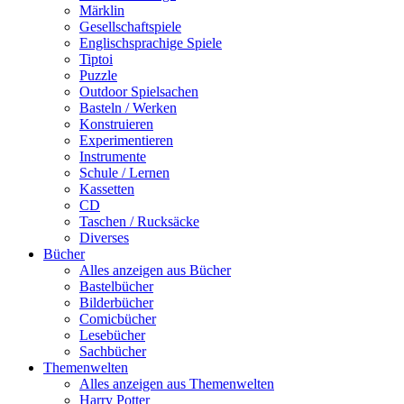
Märklin
Gesellschaftspiele
Englischsprachige Spiele
Tiptoi
Puzzle
Outdoor Spielsachen
Basteln / Werken
Konstruieren
Experimentieren
Instrumente
Schule / Lernen
Kassetten
CD
Taschen / Rucksäcke
Diverses
Bücher
Alles anzeigen aus Bücher
Bastelbücher
Bilderbücher
Comicbücher
Lesebücher
Sachbücher
Themenwelten
Alles anzeigen aus Themenwelten
Harry Potter