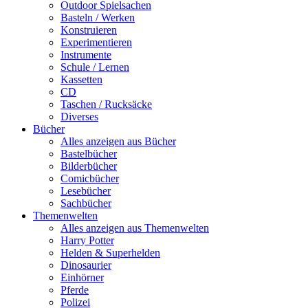
Outdoor Spielsachen
Basteln / Werken
Konstruieren
Experimentieren
Instrumente
Schule / Lernen
Kassetten
CD
Taschen / Rucksäcke
Diverses
Bücher
Alles anzeigen aus Bücher
Bastelbücher
Bilderbücher
Comicbücher
Lesebücher
Sachbücher
Themenwelten
Alles anzeigen aus Themenwelten
Harry Potter
Helden & Superhelden
Dinosaurier
Einhörner
Pferde
Polizei