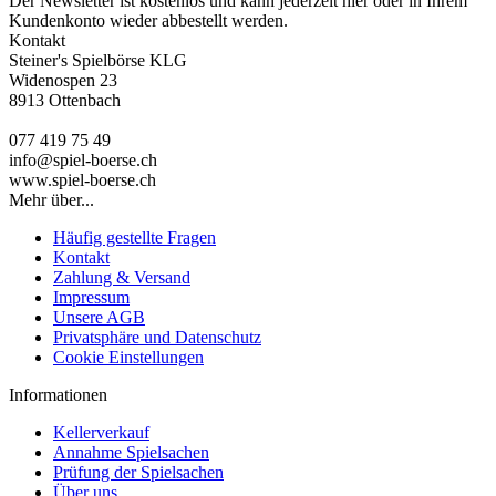
Der Newsletter ist kostenlos und kann jederzeit hier oder in Ihrem
Kundenkonto wieder abbestellt werden.
Kontakt
Steiner's Spielbörse KLG
Widenospen 23
8913 Ottenbach
077 419 75 49
info@spiel-boerse.ch
www.spiel-boerse.ch
Mehr über...
Häufig gestellte Fragen
Kontakt
Zahlung & Versand
Impressum
Unsere AGB
Privatsphäre und Datenschutz
Cookie Einstellungen
Informationen
Kellerverkauf
Annahme Spielsachen
Prüfung der Spielsachen
Über uns