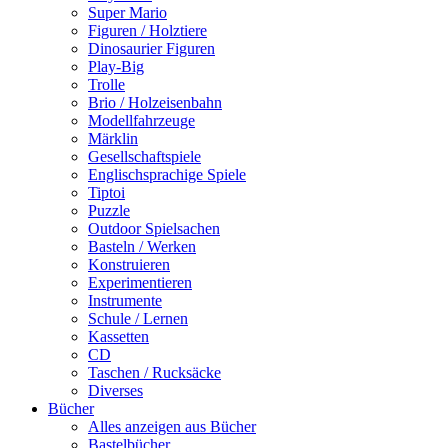
Super Mario
Figuren / Holztiere
Dinosaurier Figuren
Play-Big
Trolle
Brio / Holzeisenbahn
Modellfahrzeuge
Märklin
Gesellschaftspiele
Englischsprachige Spiele
Tiptoi
Puzzle
Outdoor Spielsachen
Basteln / Werken
Konstruieren
Experimentieren
Instrumente
Schule / Lernen
Kassetten
CD
Taschen / Rucksäcke
Diverses
Bücher
Alles anzeigen aus Bücher
Bastelbücher