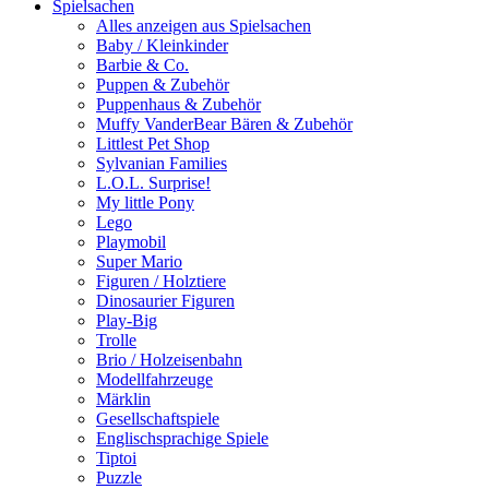
Spielsachen
Alles anzeigen aus Spielsachen
Baby / Kleinkinder
Barbie & Co.
Puppen & Zubehör
Puppenhaus & Zubehör
Muffy VanderBear Bären & Zubehör
Littlest Pet Shop
Sylvanian Families
L.O.L. Surprise!
My little Pony
Lego
Playmobil
Super Mario
Figuren / Holztiere
Dinosaurier Figuren
Play-Big
Trolle
Brio / Holzeisenbahn
Modellfahrzeuge
Märklin
Gesellschaftspiele
Englischsprachige Spiele
Tiptoi
Puzzle