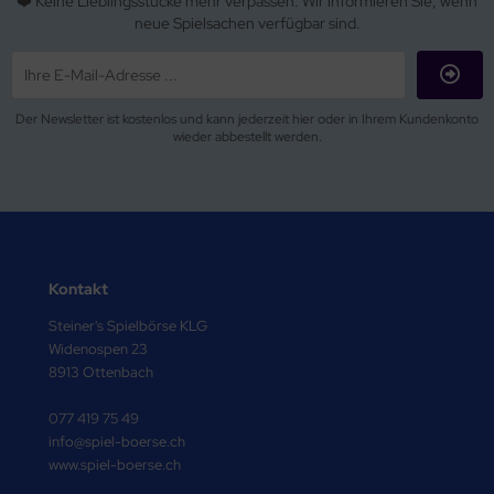
❤️ Keine Lieblingsstücke mehr verpassen. Wir informieren Sie, wenn
neue Spielsachen verfügbar sind.
Der Newsletter ist kostenlos und kann jederzeit hier oder in Ihrem Kundenkonto
wieder abbestellt werden.
Kontakt
Steiner's Spielbörse KLG
Widenospen 23
8913 Ottenbach
077 419 75 49
info@spiel-boerse.ch
www.spiel-boerse.ch