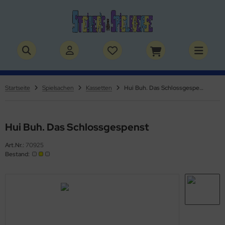
ALLES ANZEIGEN AUS BÜCHER
ALLES ANZEIGEN AUS THEMENWELTEN
stelbücher
rry Potter
Startseite
Spielsachen
Kassetten
Hui Buh. Das Schlossgespenst
lderbücher
lden & Superhelden
micbücher
nosaurier
Hui Buh. Das Schlossgespenst
Art.Nr.:
70925
sebücher
nhörner
Bestand:
chbücher
erde
izei
uerwehr