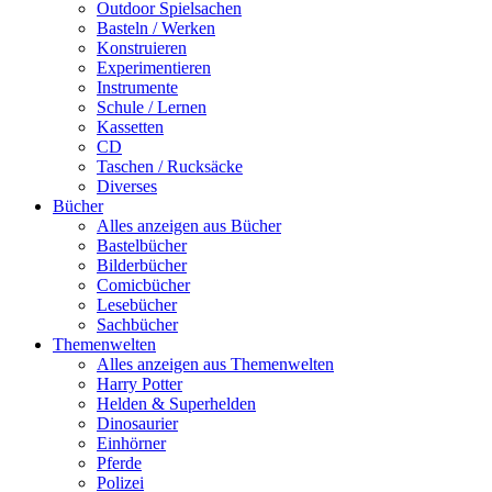
Outdoor Spielsachen
Basteln / Werken
Konstruieren
Experimentieren
Instrumente
Schule / Lernen
Kassetten
CD
Taschen / Rucksäcke
Diverses
Bücher
Alles anzeigen aus Bücher
Bastelbücher
Bilderbücher
Comicbücher
Lesebücher
Sachbücher
Themenwelten
Alles anzeigen aus Themenwelten
Harry Potter
Helden & Superhelden
Dinosaurier
Einhörner
Pferde
Polizei