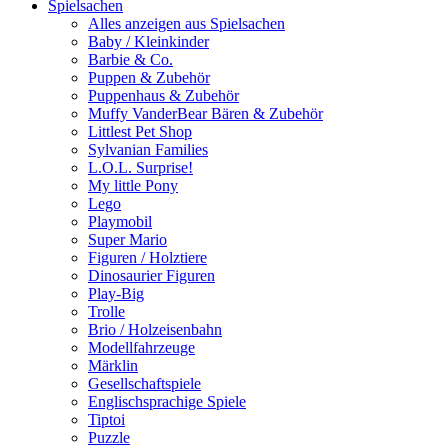
Spielsachen
Alles anzeigen aus Spielsachen
Baby / Kleinkinder
Barbie & Co.
Puppen & Zubehör
Puppenhaus & Zubehör
Muffy VanderBear Bären & Zubehör
Littlest Pet Shop
Sylvanian Families
L.O.L. Surprise!
My little Pony
Lego
Playmobil
Super Mario
Figuren / Holztiere
Dinosaurier Figuren
Play-Big
Trolle
Brio / Holzeisenbahn
Modellfahrzeuge
Märklin
Gesellschaftspiele
Englischsprachige Spiele
Tiptoi
Puzzle