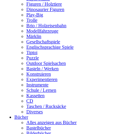
Figuren / Holztiere
Dinosaurier Figuren
Play-Big
Trolle
Brio / Holzeisenbahn
Modellfahrzeuge
Märklin
Gesellschaftspiele
Englischsprachige Spiele
Tiptoi
Puzzle
Outdoor Spielsachen
Basteln / Werken
Konstruieren
Experimentieren
Instrumente
Schule / Lernen
Kassetten
CD
Taschen / Rucksäcke
Diverses
Bücher
Alles anzeigen aus Bücher
Bastelbücher
Bilderbücher