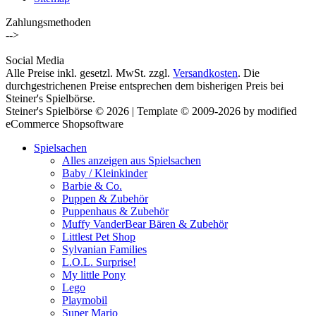
Zahlungsmethoden
-->
Social Media
Alle Preise inkl. gesetzl. MwSt. zzgl.
Versandkosten
. Die
durchgestrichenen Preise entsprechen dem bisherigen Preis bei
Steiner's Spielbörse.
Steiner's Spielbörse © 2026 | Template © 2009-2026 by modified
eCommerce Shopsoftware
Spielsachen
Alles anzeigen aus Spielsachen
Baby / Kleinkinder
Barbie & Co.
Puppen & Zubehör
Puppenhaus & Zubehör
Muffy VanderBear Bären & Zubehör
Littlest Pet Shop
Sylvanian Families
L.O.L. Surprise!
My little Pony
Lego
Playmobil
Super Mario