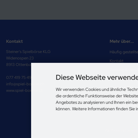
Kontakt
Mehr über...
Steiner's Spielbörse KLG
Häufig gestellt
Widenospen 23
Kontakt
8913 Ottenbach
Zahlung & Vers
Diese Webseite verwende
077 419 75 49
Impressum
info@spiel-boerse.ch
Unsere AGB
Wir verwenden Cookies und ähnliche Techn
www.spiel-boerse.ch
die ordentliche Funktionsweise der Websit
Privatsphäre u
Angebotes zu analysieren und Ihnen ein be
Cookie Einstell
können. Weitere Informationen finden Sie 
Alle Preise inkl. gesetz