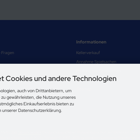
Informationen
e Fragen
Kellerverkauf
Annahme Spielsachen
and
Prüfung der Spielsachen
t Cookies und andere Technologien
Über uns
Sitemap
ologien, auch von Drittanbietern, um
e zu gewährleisten, die Nutzung unseres
nd Datenschutz
stmögliches Einkaufserlebnis bieten zu
ungen
in unserer Datenschutzerklärung.
l. MwSt. zzgl.
Versandkosten
. Die durchgestrichenen Preise entsprechen dem bisherigen Preis be
Steiner's Spielbörse © 2026 | Template © 2009-2026 by modified eCommerce Shopsoftwar