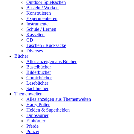
Outdoor Spielsachen
Basteln / Werken
Konstruieren
Experimentieren
Instrumente
Schule / Lernen
Kassetten
CD
Taschen / Rucksäcke
Diverses
Bücher
Alles anzeigen aus Bücher
Bastelbücher
Bilderbücher
Comicbücher
Lesebücher
Sachbücher
Themenwelten
Alles anzeigen aus Themenwelten
Harry Potter
Helden & Superhelden
Dinosaurier
Einhörner
Pferde
Polizei