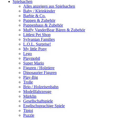
Spielsachen
Alles anzeigen aus Spielsachen
Baby / Kleinkinder
Barbie & Co.
Puppen & Zubehör
Puppenhaus & Zubehör
Muffy VanderBear Bären & Zubehör
Littlest Pet Shop
Sylvanian Families
L.O.L. Surprise!
My little Pony
Lego
Playmobil
Super Mario
Figuren / Holztiere
Dinosaurier Figuren
Play-Big
Trolle
Brio / Holzeisenbahn
Modellfahrzeuge
Märklin
Gesellschaftspiele
Englischsprachige Spiele
Tiptoi
Puzzle