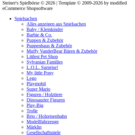
Steiner's Spielbörse © 2026 | Template © 2009-2026 by modified
eCommerce Shopsoftware
Spielsachen
Alles anzeigen aus Spielsachen
Baby / Kleinkinder
Barbie & Co.
Puppen & Zubehör
Puppenhaus & Zubehör
Muffy VanderBear Bären & Zubehör
Littlest Pet Shop
Sylvanian Families
L.O.L. Surprise!
My little Pony
Lego
Playmobil
Super Mario
Figuren / Holztiere
Dinosaurier Figuren
Play-Big
Trolle
Brio / Holzeisenbahn
Modellfahrzeuge
Märklin
Gesellschaftspiele