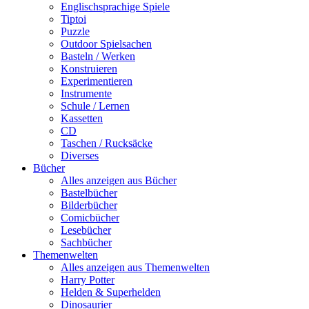
Englischsprachige Spiele
Tiptoi
Puzzle
Outdoor Spielsachen
Basteln / Werken
Konstruieren
Experimentieren
Instrumente
Schule / Lernen
Kassetten
CD
Taschen / Rucksäcke
Diverses
Bücher
Alles anzeigen aus Bücher
Bastelbücher
Bilderbücher
Comicbücher
Lesebücher
Sachbücher
Themenwelten
Alles anzeigen aus Themenwelten
Harry Potter
Helden & Superhelden
Dinosaurier