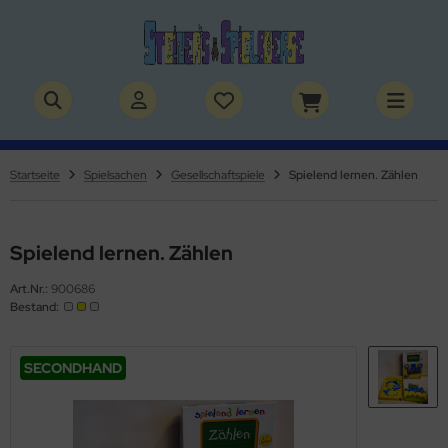
ALLES ANZEIGEN AUS BÜCHER
ALLES ANZEIGEN AUS THEMENWELTEN
stelbücher
rry Potter
Startseite
Spielsachen
Gesellschaftspiele
Spielend lernen. Zählen
lderbücher
lden & Superhelden
micbücher
nosaurier
Spielend lernen. Zählen
Art.Nr.:
900686
sebücher
nhörner
Bestand:
chbücher
erde
SECONDHAND
izei
uerwehr