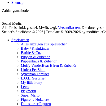
Sitemap
Zahlungsmethoden
Social Media
Alle Preise inkl. gesetzl. MwSt. zzgl.
Versandkosten
. Die durchgestri
Steiner's Spielbörse © 2026 | Template © 2009-2026 by modified e
Spielsachen
Alles anzeigen aus Spielsachen
Baby / Kleinkinder
Barbie & Co.
Puppen & Zubehör
Puppenhaus & Zubehör
Muffy VanderBear Bären & Zubehör
Littlest Pet Shop
Sylvanian Families
L.O.L. Surprise!
My little Pony
Lego
Playmobil
Super Mario
Figuren / Holztiere
Dinosaurier Figuren