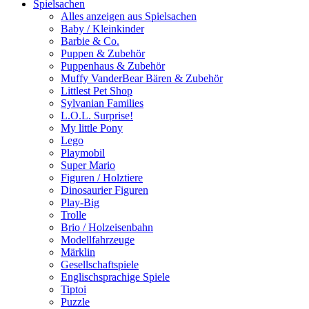
Spielsachen
Alles anzeigen aus Spielsachen
Baby / Kleinkinder
Barbie & Co.
Puppen & Zubehör
Puppenhaus & Zubehör
Muffy VanderBear Bären & Zubehör
Littlest Pet Shop
Sylvanian Families
L.O.L. Surprise!
My little Pony
Lego
Playmobil
Super Mario
Figuren / Holztiere
Dinosaurier Figuren
Play-Big
Trolle
Brio / Holzeisenbahn
Modellfahrzeuge
Märklin
Gesellschaftspiele
Englischsprachige Spiele
Tiptoi
Puzzle