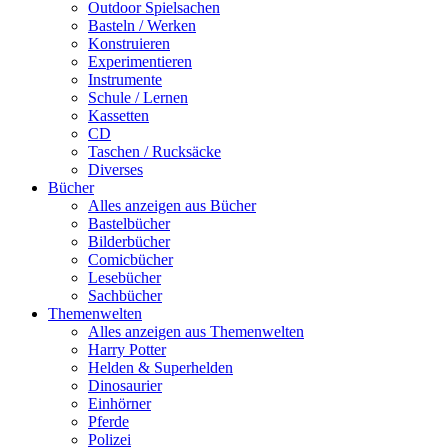
Outdoor Spielsachen
Basteln / Werken
Konstruieren
Experimentieren
Instrumente
Schule / Lernen
Kassetten
CD
Taschen / Rucksäcke
Diverses
Bücher
Alles anzeigen aus Bücher
Bastelbücher
Bilderbücher
Comicbücher
Lesebücher
Sachbücher
Themenwelten
Alles anzeigen aus Themenwelten
Harry Potter
Helden & Superhelden
Dinosaurier
Einhörner
Pferde
Polizei