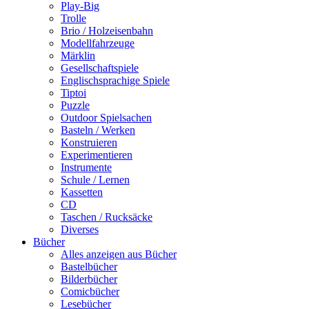
Play-Big
Trolle
Brio / Holzeisenbahn
Modellfahrzeuge
Märklin
Gesellschaftspiele
Englischsprachige Spiele
Tiptoi
Puzzle
Outdoor Spielsachen
Basteln / Werken
Konstruieren
Experimentieren
Instrumente
Schule / Lernen
Kassetten
CD
Taschen / Rucksäcke
Diverses
Bücher
Alles anzeigen aus Bücher
Bastelbücher
Bilderbücher
Comicbücher
Lesebücher