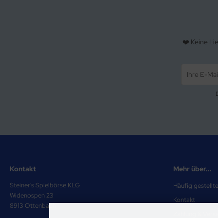
❤️ Keine Li
Kontakt
Mehr über...
Steiner's Spielbörse KLG
Häufig gestellt
Widenospen 23
Kontakt
8913 Ottenbach
Zahlung & Vers