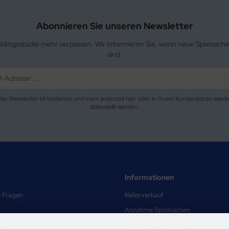
Abonnieren Sie unseren Newsletter
eblingsstücke mehr verpassen. Wir informieren Sie, wenn neue Spielsach
sind.
Der Newsletter ist kostenlos und kann jederzeit hier oder in Ihrem Kundenkonto wiede
abbestellt werden.
Informationen
e Fragen
Kellerverkauf
Annahme Spielsachen
and
Prüfung der Spielsachen