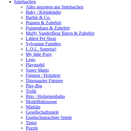
Spielsachen
Alles anzeigen aus Spielsachen
Baby / Kleinkinder
Barbie & Co.
Puppen & Zubehör
Puppenhaus & Zubehör
Muffy VanderBear Bären & Zubehör
Littlest Pet Shop
Sylvanian Families
L.O.L. Surprise!
My little Pony
Lego
Playmobil
Super Mario
Figuren / Holztiere
Dinosaurier Figuren
Play-Big
Trolle
Brio / Holzeisenbahn
Modellfahrzeuge
Märklin
Gesellschaftspiele
Englischsprachige Spiele
Tiptoi
Puzzle