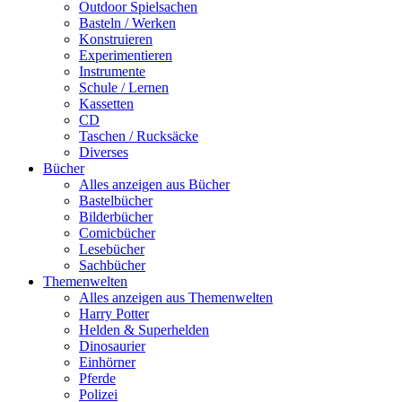
Outdoor Spielsachen
Basteln / Werken
Konstruieren
Experimentieren
Instrumente
Schule / Lernen
Kassetten
CD
Taschen / Rucksäcke
Diverses
Bücher
Alles anzeigen aus Bücher
Bastelbücher
Bilderbücher
Comicbücher
Lesebücher
Sachbücher
Themenwelten
Alles anzeigen aus Themenwelten
Harry Potter
Helden & Superhelden
Dinosaurier
Einhörner
Pferde
Polizei