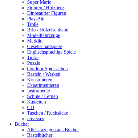
Super Mario
Figuren / Holztiere
Dinosaurier Figuren
Play-Big
Trolle
Brio / Holzeisenbahn
Modellfahrzeuge
Märklin
Gesellschaftspiele
Englischsprachige Spiele
Tiptoi
Puzzle
Outdoor Spielsachen
Basteln / Werken
Konstruieren
Experimentieren
Instrumente
Schule / Lernen
Kassetten
CD
Taschen / Rucksäcke
Diverses
Bücher
Alles anzeigen aus Bücher
Bastelbücher