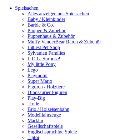
Spielsachen
Alles anzeigen aus Spielsachen
Baby / Kleinkinder
Barbie & Co.
Puppen & Zubehör
Puppenhaus & Zubehör
Muffy VanderBear Bären & Zubehör
Littlest Pet Shop
Sylvanian Families
L.O.L. Surprise!
My little Pony
Lego
Playmobil
Super Mario
Figuren / Holztiere
Dinosaurier Figuren
Play-Big
Trolle
Brio / Holzeisenbahn
Modellfahrzeuge
Märklin
Gesellschaftspiele
Englischsprachige Spiele
Tiptoi