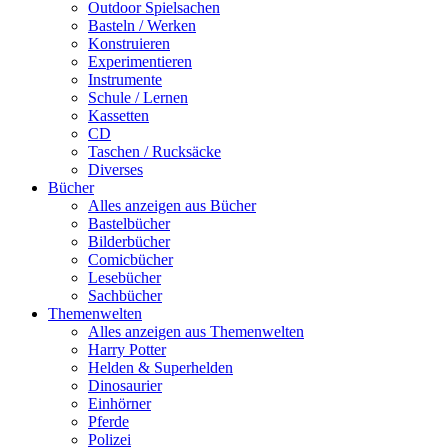
Outdoor Spielsachen
Basteln / Werken
Konstruieren
Experimentieren
Instrumente
Schule / Lernen
Kassetten
CD
Taschen / Rucksäcke
Diverses
Bücher
Alles anzeigen aus Bücher
Bastelbücher
Bilderbücher
Comicbücher
Lesebücher
Sachbücher
Themenwelten
Alles anzeigen aus Themenwelten
Harry Potter
Helden & Superhelden
Dinosaurier
Einhörner
Pferde
Polizei