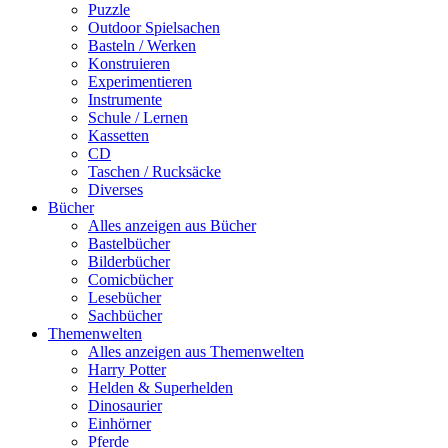
Puzzle
Outdoor Spielsachen
Basteln / Werken
Konstruieren
Experimentieren
Instrumente
Schule / Lernen
Kassetten
CD
Taschen / Rucksäcke
Diverses
Bücher
Alles anzeigen aus Bücher
Bastelbücher
Bilderbücher
Comicbücher
Lesebücher
Sachbücher
Themenwelten
Alles anzeigen aus Themenwelten
Harry Potter
Helden & Superhelden
Dinosaurier
Einhörner
Pferde