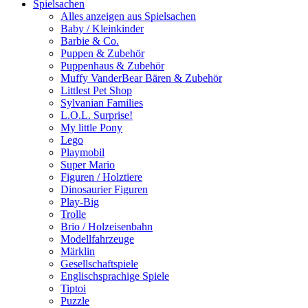
Spielsachen
Alles anzeigen aus Spielsachen
Baby / Kleinkinder
Barbie & Co.
Puppen & Zubehör
Puppenhaus & Zubehör
Muffy VanderBear Bären & Zubehör
Littlest Pet Shop
Sylvanian Families
L.O.L. Surprise!
My little Pony
Lego
Playmobil
Super Mario
Figuren / Holztiere
Dinosaurier Figuren
Play-Big
Trolle
Brio / Holzeisenbahn
Modellfahrzeuge
Märklin
Gesellschaftspiele
Englischsprachige Spiele
Tiptoi
Puzzle