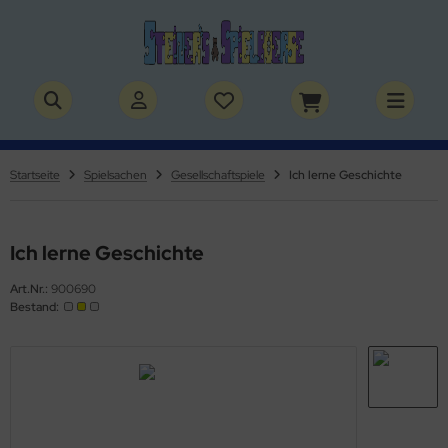
ALLES ANZEIGEN AUS BÜCHER
ALLES ANZEIGEN AUS THEMENWELTEN
stelbücher
rry Potter
Startseite
Spielsachen
Gesellschaftspiele
Ich lerne Geschichte
lderbücher
lden & Superhelden
micbücher
nosaurier
Ich lerne Geschichte
Art.Nr.:
900690
sebücher
nhörner
Bestand:
chbücher
erde
izei
uerwehr