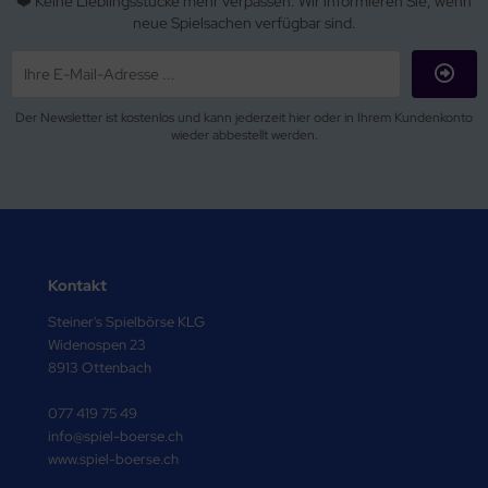
❤️ Keine Lieblingsstücke mehr verpassen. Wir informieren Sie, wenn
neue Spielsachen verfügbar sind.
Der Newsletter ist kostenlos und kann jederzeit hier oder in Ihrem Kundenkonto
wieder abbestellt werden.
Kontakt
Steiner's Spielbörse KLG
Widenospen 23
8913 Ottenbach
077 419 75 49
info@spiel-boerse.ch
www.spiel-boerse.ch