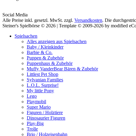
Social Media
Alle Preise inkl. gesetzl. MwSt. zzgl.
Versandkosten
. Die durchgestri
Steiner's Spielbörse © 2026 | Template © 2009-2026 by modified e
Spielsachen
Alles anzeigen aus Spielsachen
Baby / Kleinkinder
Barbie & Co.
Puppen & Zubehör
Puppenhaus & Zubehör
Muffy VanderBear Bären & Zubehör
Littlest Pet Shop
Sylvanian Families
L.O.L. Surprise!
My little Pony
Lego
Playmobil
Super Mario
Figuren / Holztiere
Dinosaurier Figuren
Play-Big
Trolle
Brio / Holzeisenbahn