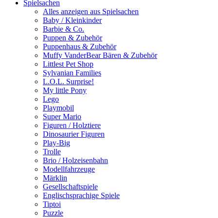
Spielsachen
Alles anzeigen aus Spielsachen
Baby / Kleinkinder
Barbie & Co.
Puppen & Zubehör
Puppenhaus & Zubehör
Muffy VanderBear Bären & Zubehör
Littlest Pet Shop
Sylvanian Families
L.O.L. Surprise!
My little Pony
Lego
Playmobil
Super Mario
Figuren / Holztiere
Dinosaurier Figuren
Play-Big
Trolle
Brio / Holzeisenbahn
Modellfahrzeuge
Märklin
Gesellschaftspiele
Englischsprachige Spiele
Tiptoi
Puzzle