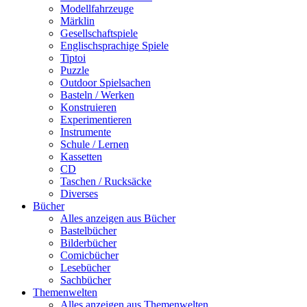
Modellfahrzeuge
Märklin
Gesellschaftspiele
Englischsprachige Spiele
Tiptoi
Puzzle
Outdoor Spielsachen
Basteln / Werken
Konstruieren
Experimentieren
Instrumente
Schule / Lernen
Kassetten
CD
Taschen / Rucksäcke
Diverses
Bücher
Alles anzeigen aus Bücher
Bastelbücher
Bilderbücher
Comicbücher
Lesebücher
Sachbücher
Themenwelten
Alles anzeigen aus Themenwelten