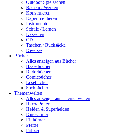
Outdoor Spielsachen
Basteln / Werken
Konstruieren
Experimentieren
Instrumente
Schule / Lernen
Kassetten
CD
Taschen / Rucksäcke
Diverses
Bücher
Alles anzeigen aus Bücher
Bastelbücher
Bilderbücher
Comicbücher
Lesebücher
Sachbücher
Themenwelten
Alles anzeigen aus Themenwelten
Harry Potter
Helden & Superhelden
Dinosaurier
Einhörner
Pferde
Polizei