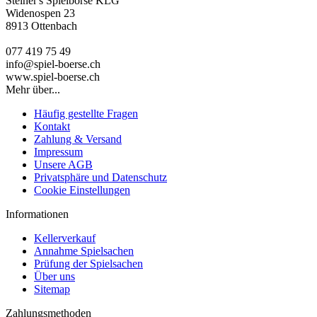
Steiner's Spielbörse KLG
Widenospen 23
8913 Ottenbach
077 419 75 49
info@spiel-boerse.ch
www.spiel-boerse.ch
Mehr über...
Häufig gestellte Fragen
Kontakt
Zahlung & Versand
Impressum
Unsere AGB
Privatsphäre und Datenschutz
Cookie Einstellungen
Informationen
Kellerverkauf
Annahme Spielsachen
Prüfung der Spielsachen
Über uns
Sitemap
Zahlungsmethoden