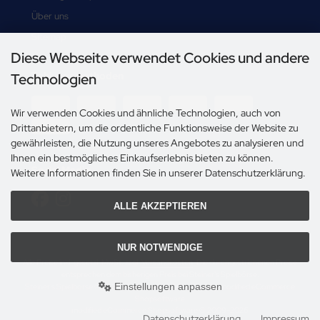
Über uns
Sitemap
Diese Webseite verwendet Cookies und andere
Zahlungsmethoden
Technologien
Wir verwenden Cookies und ähnliche Technologien, auch von
Drittanbietern, um die ordentliche Funktionsweise der Website zu
gewährleisten, die Nutzung unseres Angebotes zu analysieren und
Ihnen ein bestmögliches Einkaufserlebnis bieten zu können.
Social Media
Weitere Informationen finden Sie in unserer Datenschutzerklärung.
ALLE AKZEPTIEREN
NUR NOTWENDIGE
Alle Preise inkl. gesetzl. MwSt. zzgl.
Versandkosten
. Die durchgestrichenen Preise
entsprechen dem bisherigen Preis bei Steiner's Spielbörse.
Einstellungen anpassen
Steiner's Spielbörse © 2026 | Template © 2009-2026 by modified eCommerce
Shopsoftware
mod
ified eCommerce Shopsoftware © 2009-2026
Datenschutzerklärung
Impressum