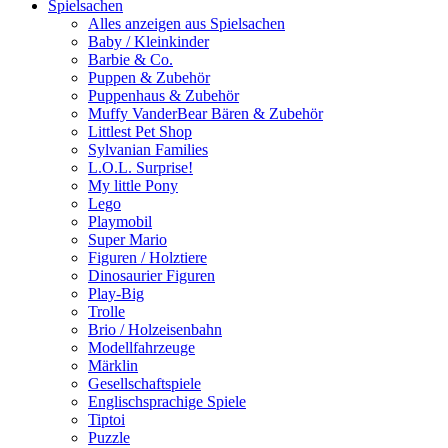
Spielsachen
Alles anzeigen aus Spielsachen
Baby / Kleinkinder
Barbie & Co.
Puppen & Zubehör
Puppenhaus & Zubehör
Muffy VanderBear Bären & Zubehör
Littlest Pet Shop
Sylvanian Families
L.O.L. Surprise!
My little Pony
Lego
Playmobil
Super Mario
Figuren / Holztiere
Dinosaurier Figuren
Play-Big
Trolle
Brio / Holzeisenbahn
Modellfahrzeuge
Märklin
Gesellschaftspiele
Englischsprachige Spiele
Tiptoi
Puzzle