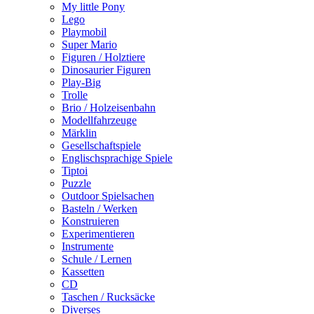
My little Pony
Lego
Playmobil
Super Mario
Figuren / Holztiere
Dinosaurier Figuren
Play-Big
Trolle
Brio / Holzeisenbahn
Modellfahrzeuge
Märklin
Gesellschaftspiele
Englischsprachige Spiele
Tiptoi
Puzzle
Outdoor Spielsachen
Basteln / Werken
Konstruieren
Experimentieren
Instrumente
Schule / Lernen
Kassetten
CD
Taschen / Rucksäcke
Diverses