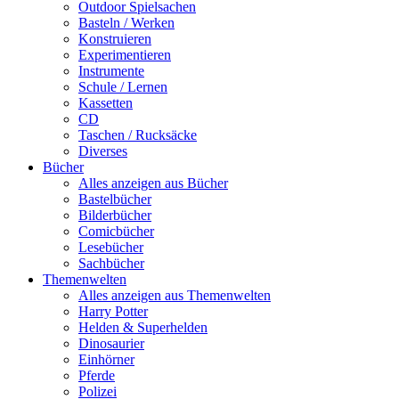
Outdoor Spielsachen
Basteln / Werken
Konstruieren
Experimentieren
Instrumente
Schule / Lernen
Kassetten
CD
Taschen / Rucksäcke
Diverses
Bücher
Alles anzeigen aus Bücher
Bastelbücher
Bilderbücher
Comicbücher
Lesebücher
Sachbücher
Themenwelten
Alles anzeigen aus Themenwelten
Harry Potter
Helden & Superhelden
Dinosaurier
Einhörner
Pferde
Polizei