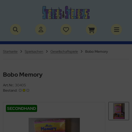
ALLES ANZEIGEN AUS BÜCHER
ALLES ANZEIGEN AUS THEMENWELTEN
stelbücher
rry Potter
Startseite
Spielsachen
Gesellschaftspiele
Bobo Memory
lderbücher
lden & Superhelden
micbücher
nosaurier
Bobo Memory
Art.Nr.:
30405
sebücher
nhörner
Bestand:
chbücher
erde
SECONDHAND
izei
uerwehr