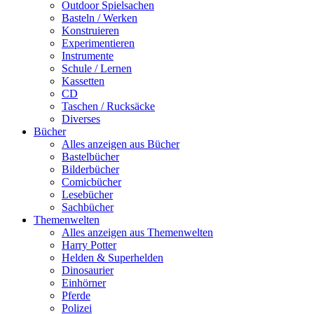
Outdoor Spielsachen
Basteln / Werken
Konstruieren
Experimentieren
Instrumente
Schule / Lernen
Kassetten
CD
Taschen / Rucksäcke
Diverses
Bücher
Alles anzeigen aus Bücher
Bastelbücher
Bilderbücher
Comicbücher
Lesebücher
Sachbücher
Themenwelten
Alles anzeigen aus Themenwelten
Harry Potter
Helden & Superhelden
Dinosaurier
Einhörner
Pferde
Polizei