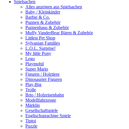
Spielsachen
Alles anzeigen aus Spielsachen
Baby / Kleinkinder
Barbie & Co.
Puppen & Zubehör
Puppenhaus & Zubehör
Muffy VanderBear Bären & Zubehör
Littlest Pet Shop
Sylvanian Families
L.O.L. Surprise!
My little Pony
Lego
Playmobil
Super Mario
Figuren / Holztiere
Dinosaurier Figuren
Play-Big
Trolle
Brio / Holzeisenbahn
Modellfahrzeuge
Märklin
Gesellschaftspiele
Englischsprachige Spiele
Tiptoi
Puzzle