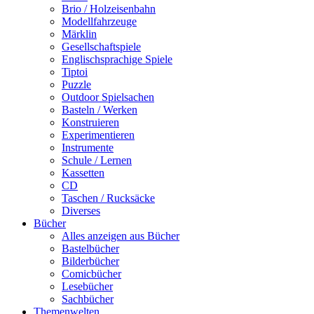
Brio / Holzeisenbahn
Modellfahrzeuge
Märklin
Gesellschaftspiele
Englischsprachige Spiele
Tiptoi
Puzzle
Outdoor Spielsachen
Basteln / Werken
Konstruieren
Experimentieren
Instrumente
Schule / Lernen
Kassetten
CD
Taschen / Rucksäcke
Diverses
Bücher
Alles anzeigen aus Bücher
Bastelbücher
Bilderbücher
Comicbücher
Lesebücher
Sachbücher
Themenwelten