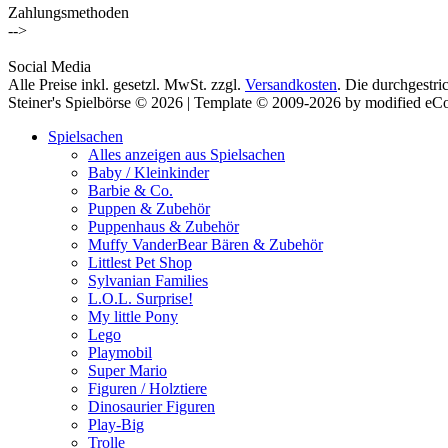
Zahlungsmethoden
-->
Social Media
Alle Preise inkl. gesetzl. MwSt. zzgl.
Versandkosten
. Die durchgestri
Steiner's Spielbörse © 2026 | Template © 2009-2026 by modified e
Spielsachen
Alles anzeigen aus Spielsachen
Baby / Kleinkinder
Barbie & Co.
Puppen & Zubehör
Puppenhaus & Zubehör
Muffy VanderBear Bären & Zubehör
Littlest Pet Shop
Sylvanian Families
L.O.L. Surprise!
My little Pony
Lego
Playmobil
Super Mario
Figuren / Holztiere
Dinosaurier Figuren
Play-Big
Trolle