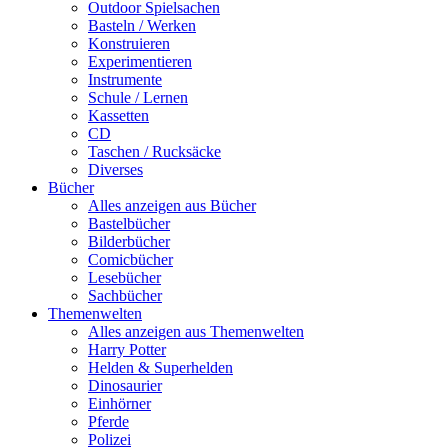
Outdoor Spielsachen
Basteln / Werken
Konstruieren
Experimentieren
Instrumente
Schule / Lernen
Kassetten
CD
Taschen / Rucksäcke
Diverses
Bücher
Alles anzeigen aus Bücher
Bastelbücher
Bilderbücher
Comicbücher
Lesebücher
Sachbücher
Themenwelten
Alles anzeigen aus Themenwelten
Harry Potter
Helden & Superhelden
Dinosaurier
Einhörner
Pferde
Polizei