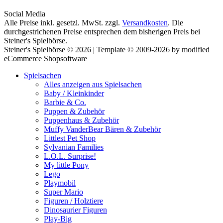
Social Media
Alle Preise inkl. gesetzl. MwSt. zzgl.
Versandkosten
. Die
durchgestrichenen Preise entsprechen dem bisherigen Preis bei
Steiner's Spielbörse.
Steiner's Spielbörse © 2026 | Template © 2009-2026 by modified
eCommerce Shopsoftware
Spielsachen
Alles anzeigen aus Spielsachen
Baby / Kleinkinder
Barbie & Co.
Puppen & Zubehör
Puppenhaus & Zubehör
Muffy VanderBear Bären & Zubehör
Littlest Pet Shop
Sylvanian Families
L.O.L. Surprise!
My little Pony
Lego
Playmobil
Super Mario
Figuren / Holztiere
Dinosaurier Figuren
Play-Big