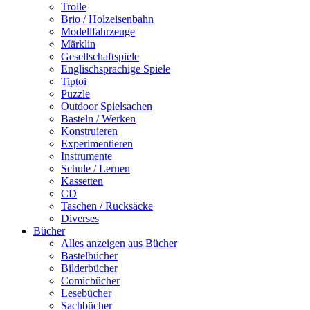
Trolle
Brio / Holzeisenbahn
Modellfahrzeuge
Märklin
Gesellschaftspiele
Englischsprachige Spiele
Tiptoi
Puzzle
Outdoor Spielsachen
Basteln / Werken
Konstruieren
Experimentieren
Instrumente
Schule / Lernen
Kassetten
CD
Taschen / Rucksäcke
Diverses
Bücher
Alles anzeigen aus Bücher
Bastelbücher
Bilderbücher
Comicbücher
Lesebücher
Sachbücher