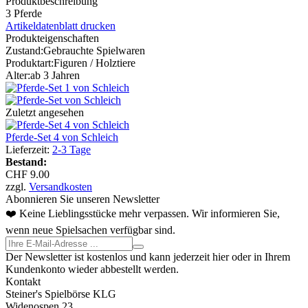
Produktbeschreibung
3 Pferde
Artikeldatenblatt drucken
Produkteigenschaften
Zustand:
Gebrauchte Spielwaren
Produktart:
Figuren / Holztiere
Alter:
ab 3 Jahren
Zuletzt angesehen
Pferde-Set 4 von Schleich
Lieferzeit:
2-3 Tage
Bestand:
CHF 9.00
zzgl.
Versandkosten
Abonnieren Sie unseren Newsletter
❤️ Keine Lieblingsstücke mehr verpassen. Wir informieren Sie,
wenn neue Spielsachen verfügbar sind.
Der Newsletter ist kostenlos und kann jederzeit hier oder in Ihrem
Kundenkonto wieder abbestellt werden.
Kontakt
Steiner's Spielbörse KLG
Widenospen 23