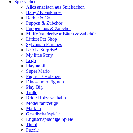
Spielsachen
Alles anzeigen aus Spielsachen
Baby / Kleinkinder
Barbie & Co.
Puppen & Zubehör
Puppenhaus & Zubehör
Muffy VanderBear Bären & Zubehör
Littlest Pet Shop
Sylvanian Families
L.O.L. Surprise!
My little Pony
Lego
Playmobil
Super Mario
Figuren / Holztiere
Dinosaurier Figuren
Play-Big
Trolle
Brio / Holzeisenbahn
Modellfahrzeuge
Märklin
Gesellschaftspiele
Englischsprachige Spiele
Tiptoi
Puzzle