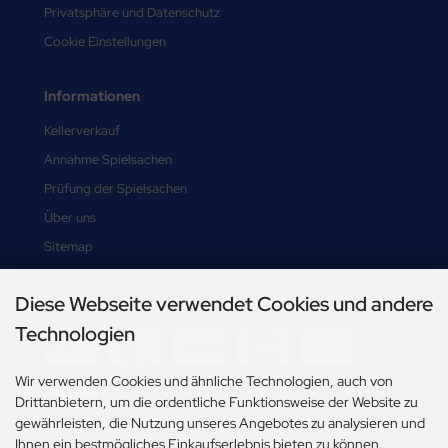
Privatsphäre und Datenschutz
Cookie Einstellungen
Informationen
Kellerverkauf
Annahme Spielsachen
Prüfung der Spielsachen
Über uns
Sitemap
Diese Webseite verwendet Cookies und andere
Zahlungsmethoden
Technologien
Wir verwenden Cookies und ähnliche Technologien, auch von
Drittanbietern, um die ordentliche Funktionsweise der Website zu
gewährleisten, die Nutzung unseres Angebotes zu analysieren und
Ihnen ein bestmögliches Einkaufserlebnis bieten zu können.