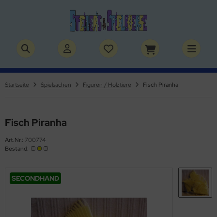
ALLES ANZEIGEN AUS BÜCHER
ALLES ANZEIGEN AUS THEMENWELTEN
stelbücher
rry Potter
Startseite
Spielsachen
Figuren / Holztiere
Fisch Piranha
lderbücher
lden & Superhelden
micbücher
nosaurier
Fisch Piranha
Art.Nr.:
700774
sebücher
nhörner
Bestand:
chbücher
erde
SECONDHAND
izei
uerwehr