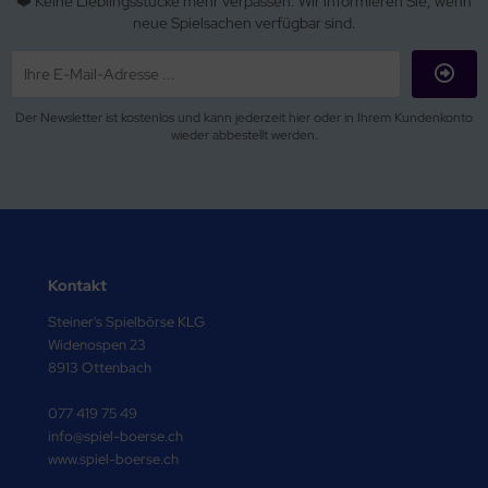
❤️ Keine Lieblingsstücke mehr verpassen. Wir informieren Sie, wenn
neue Spielsachen verfügbar sind.
Der Newsletter ist kostenlos und kann jederzeit hier oder in Ihrem Kundenkonto
wieder abbestellt werden.
Kontakt
Steiner's Spielbörse KLG
Widenospen 23
8913 Ottenbach
077 419 75 49
info@spiel-boerse.ch
www.spiel-boerse.ch