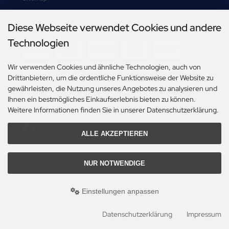
Diese Webseite verwendet Cookies und andere
Zahlungsmethoden
Technologien
Wir verwenden Cookies und ähnliche Technologien, auch von
Drittanbietern, um die ordentliche Funktionsweise der Website zu
gewährleisten, die Nutzung unseres Angebotes zu analysieren und
Ihnen ein bestmögliches Einkaufserlebnis bieten zu können.
Social Media
Weitere Informationen finden Sie in unserer Datenschutzerklärung.
ALLE AKZEPTIEREN
NUR NOTWENDIGE
Alle Preise inkl. gesetzl. MwSt. zzgl.
Versandkosten
. Die durchgestrichenen Preise
entsprechen dem bisherigen Preis bei Steiner's Spielbörse.
Einstellungen anpassen
Steiner's Spielbörse © 2026 | Template © 2009-2026 by modified eCommerce
Shopsoftware
mod
ified eCommerce Shopsoftware © 2009-2026
Datenschutzerklärung
Impressum