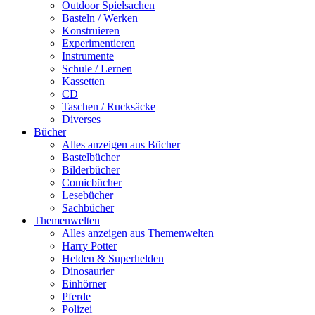
Outdoor Spielsachen
Basteln / Werken
Konstruieren
Experimentieren
Instrumente
Schule / Lernen
Kassetten
CD
Taschen / Rucksäcke
Diverses
Bücher
Alles anzeigen aus Bücher
Bastelbücher
Bilderbücher
Comicbücher
Lesebücher
Sachbücher
Themenwelten
Alles anzeigen aus Themenwelten
Harry Potter
Helden & Superhelden
Dinosaurier
Einhörner
Pferde
Polizei