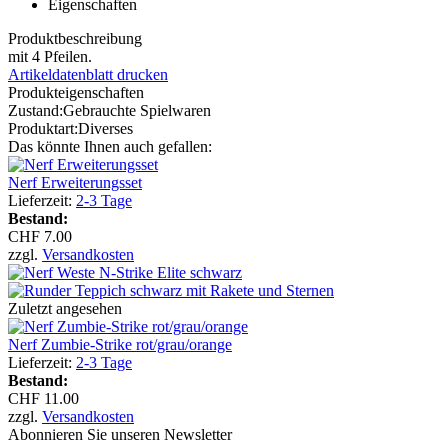
Eigenschaften
Produktbeschreibung
mit 4 Pfeilen.
Artikeldatenblatt drucken
Produkteigenschaften
Zustand:
Gebrauchte Spielwaren
Produktart:
Diverses
Das könnte Ihnen auch gefallen:
Nerf Erweiterungsset
Lieferzeit:
2-3 Tage
Bestand:
CHF 7.00
zzgl.
Versandkosten
Zuletzt angesehen
Nerf Zumbie-Strike rot/grau/orange
Lieferzeit:
2-3 Tage
Bestand:
CHF 11.00
zzgl.
Versandkosten
Abonnieren Sie unseren Newsletter