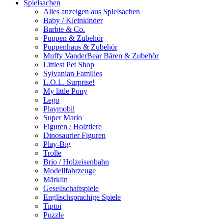
Spielsachen
Alles anzeigen aus Spielsachen
Baby / Kleinkinder
Barbie & Co.
Puppen & Zubehör
Puppenhaus & Zubehör
Muffy VanderBear Bären & Zubehör
Littlest Pet Shop
Sylvanian Families
L.O.L. Surprise!
My little Pony
Lego
Playmobil
Super Mario
Figuren / Holztiere
Dinosaurier Figuren
Play-Big
Trolle
Brio / Holzeisenbahn
Modellfahrzeuge
Märklin
Gesellschaftspiele
Englischsprachige Spiele
Tiptoi
Puzzle