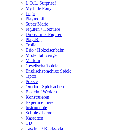
L.O.L. Surprise!
My little Pony
Lego
Playmobil
Super Mario
Figuren / Holztiere
Dinosaurier Figuren
Play-Big
Trolle
Brio / Holzeisenbahn
Modellfahrzeuge
Märklin
Gesellschaftspiele
Englischsprachige Spiele
Tiptoi
Puzzle
Outdoor Spielsachen
Basteln / Werken
Konstruieren
Experimentieren
Instrumente
Schule / Lernen
Kassetten
CD
Taschen / Rucksäcke