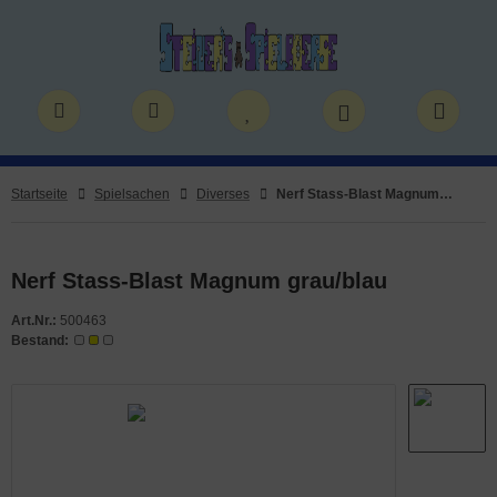
ALLES ANZEIGEN AUS BÜCHER
ALLES ANZEIGEN AUS THEMENWELTEN
stelbücher
rry Potter
Startseite
Spielsachen
Diverses
Nerf Stass-Blast Magnum grau/blau
lderbücher
lden & Superhelden
micbücher
nosaurier
Nerf Stass-Blast Magnum grau/blau
Art.Nr.:
500463
sebücher
nhörner
Bestand:
chbücher
erde
izei
uerwehr