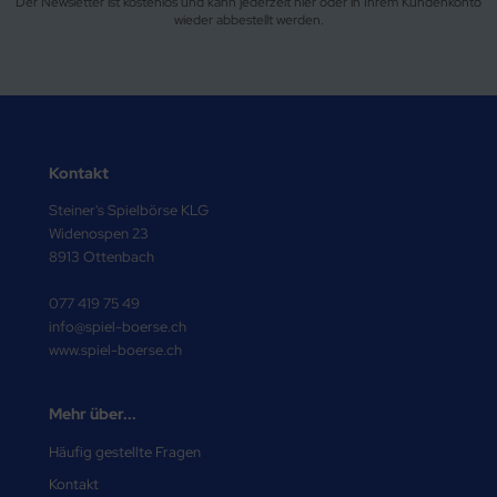
Der Newsletter ist kostenlos und kann jederzeit hier oder in Ihrem Kundenkonto
wieder abbestellt werden.
Kontakt
Steiner's Spielbörse KLG
Widenospen 23
8913 Ottenbach
077 419 75 49
info@spiel-boerse.ch
www.spiel-boerse.ch
Mehr über...
Häufig gestellte Fragen
Kontakt