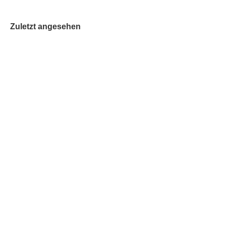
Zuletzt angesehen
Cowboy Set
Lieferzeit:
2-3 Tage
Bestand:
CHF 6.00
zzgl.
Versandkosten