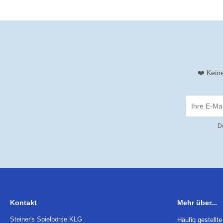
❤️ Kein
D
Kontakt
Mehr über...
Steiner's Spielbörse KLG
Häufig gestellt