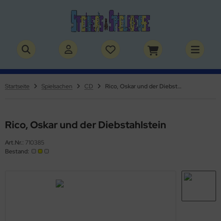
ALLES ANZEIGEN AUS BÜCHER
ALLES ANZEIGEN AUS THEMENWELTEN
stelbücher
rry Potter
Startseite
Spielsachen
CD
Rico, Oskar und der Diebstahlstein
lderbücher
lden & Superhelden
micbücher
nosaurier
Rico, Oskar und der Diebstahlstein
Art.Nr.:
710385
sebücher
nhörner
Bestand:
chbücher
erde
izei
uerwehr