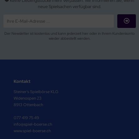
❤️ Keine Lieblingsstücke mehr verpassen. Wir informieren Sie, wenn
neue Spielsachen verfügbar sind.
Der Newsletter ist kostenlos und kann jederzeit hier oder in Ihrem Kundenkonto
wieder abbestellt werden.
Kontakt
Steiner's Spielbörse KLG
Widenospen 23
8913 Ottenbach
077 419 75 49
info@spiel-boerse.ch
www.spiel-boerse.ch