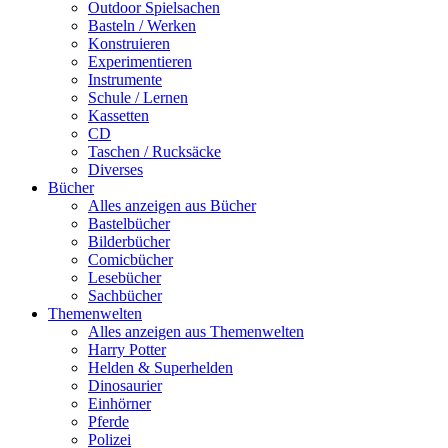
Outdoor Spielsachen
Basteln / Werken
Konstruieren
Experimentieren
Instrumente
Schule / Lernen
Kassetten
CD
Taschen / Rucksäcke
Diverses
Bücher
Alles anzeigen aus Bücher
Bastelbücher
Bilderbücher
Comicbücher
Lesebücher
Sachbücher
Themenwelten
Alles anzeigen aus Themenwelten
Harry Potter
Helden & Superhelden
Dinosaurier
Einhörner
Pferde
Polizei