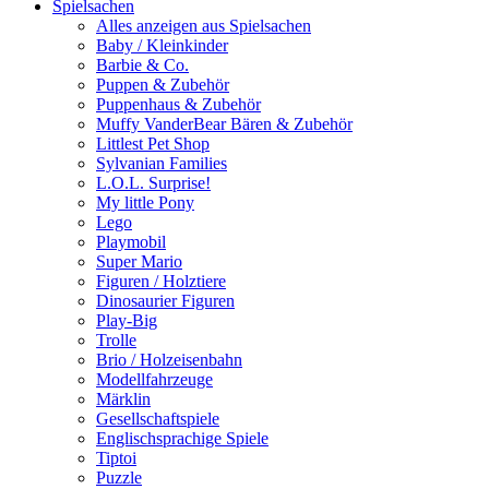
Spielsachen
Alles anzeigen aus Spielsachen
Baby / Kleinkinder
Barbie & Co.
Puppen & Zubehör
Puppenhaus & Zubehör
Muffy VanderBear Bären & Zubehör
Littlest Pet Shop
Sylvanian Families
L.O.L. Surprise!
My little Pony
Lego
Playmobil
Super Mario
Figuren / Holztiere
Dinosaurier Figuren
Play-Big
Trolle
Brio / Holzeisenbahn
Modellfahrzeuge
Märklin
Gesellschaftspiele
Englischsprachige Spiele
Tiptoi
Puzzle