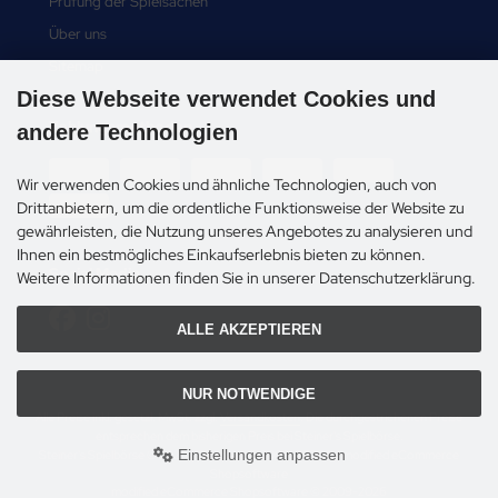
Prüfung der Spielsachen
Über uns
Sitemap
Diese Webseite verwendet Cookies und
Zahlungsmethoden
andere Technologien
Wir verwenden Cookies und ähnliche Technologien, auch von
Drittanbietern, um die ordentliche Funktionsweise der Website zu
gewährleisten, die Nutzung unseres Angebotes zu analysieren und
Ihnen ein bestmögliches Einkaufserlebnis bieten zu können.
Social Media
Weitere Informationen finden Sie in unserer Datenschutzerklärung.
ALLE AKZEPTIEREN
NUR NOTWENDIGE
Alle Preise inkl. gesetzl. MwSt. zzgl.
Versandkosten
. Die durchgestrichenen Preise
entsprechen dem bisherigen Preis bei Steiner's Spielbörse.
Einstellungen anpassen
Steiner's Spielbörse © 2026 | Template © 2009-2026 by modified eCommerce
Shopsoftware
mod
ified eCommerce Shopsoftware © 2009-2026