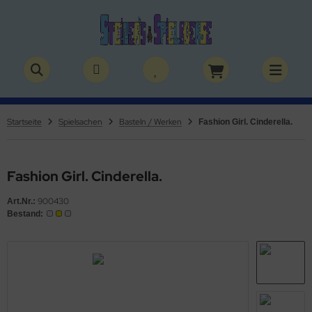
ALLES ANZEIGEN AUS BÜCHER
ALLES ANZEIGEN AUS THEMENWELTEN
stelbücher
rry Potter
Startseite
Spielsachen
Basteln / Werken
Fashion Girl. Cinderella.
lderbücher
lden & Superhelden
micbücher
nosaurier
Fashion Girl. Cinderella.
900430
sebücher
nhörner
Art.Nr.:
Bestand:
chbücher
erde
izei
uerwehr