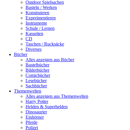
Outdoor Spielsachen
Basteln / Werken
Konstruieren
Experimentieren
Instrumente
Schule / Lernen
Kassetten
CD
Taschen / Rucksäcke
Diverses
Bücher
Alles anzeigen aus Bücher
Bastelbücher
Bilderbücher
Comicbücher
Lesebücher
Sachbücher
Themenwelten
Alles anzeigen aus Themenwelten
Harry Potter
Helden & Superhelden
Dinosaurier
Einhörner
Pferde
Polizei