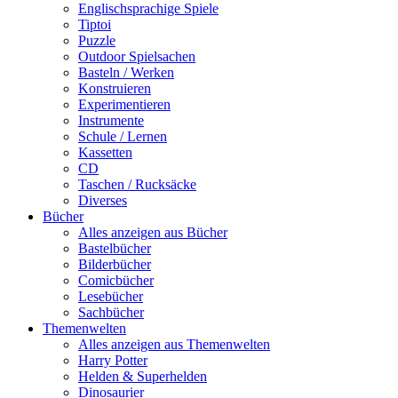
Englischsprachige Spiele
Tiptoi
Puzzle
Outdoor Spielsachen
Basteln / Werken
Konstruieren
Experimentieren
Instrumente
Schule / Lernen
Kassetten
CD
Taschen / Rucksäcke
Diverses
Bücher
Alles anzeigen aus Bücher
Bastelbücher
Bilderbücher
Comicbücher
Lesebücher
Sachbücher
Themenwelten
Alles anzeigen aus Themenwelten
Harry Potter
Helden & Superhelden
Dinosaurier