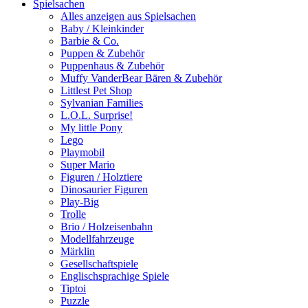
Spielsachen
Alles anzeigen aus Spielsachen
Baby / Kleinkinder
Barbie & Co.
Puppen & Zubehör
Puppenhaus & Zubehör
Muffy VanderBear Bären & Zubehör
Littlest Pet Shop
Sylvanian Families
L.O.L. Surprise!
My little Pony
Lego
Playmobil
Super Mario
Figuren / Holztiere
Dinosaurier Figuren
Play-Big
Trolle
Brio / Holzeisenbahn
Modellfahrzeuge
Märklin
Gesellschaftspiele
Englischsprachige Spiele
Tiptoi
Puzzle