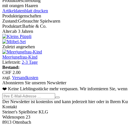
Produktbeschreibung
mit orangen Haaren
Artikeldatenblatt drucken
Produkteigenschaften
Zustand:
Gebrauchte Spielwaren
Produktart:
Barbie & Co.
Alter:
ab 3 Jahren
Zuletzt angesehen
Meerjungfrau-Kind
Lieferzeit:
2-3 Tage
Bestand:
CHF 2.00
zzgl.
Versandkosten
Abonnieren Sie unseren Newsletter
❤️ Keine Lieblingsstücke mehr verpassen. Wir informieren Sie, wenn 
Der Newsletter ist kostenlos und kann jederzeit hier oder in Ihrem K
Kontakt
Steiner's Spielbörse KLG
Widenospen 23
8913 Ottenbach