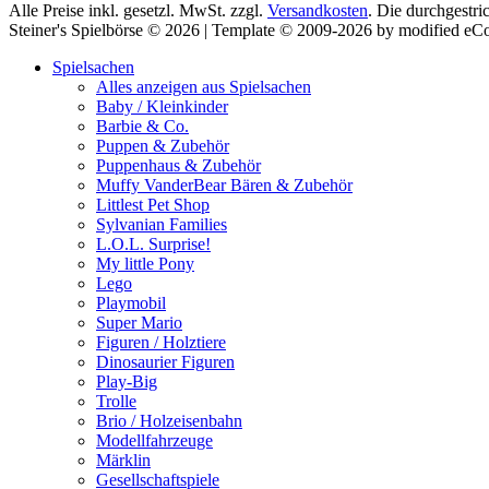
Alle Preise inkl. gesetzl. MwSt. zzgl.
Versandkosten
. Die durchgestri
Steiner's Spielbörse © 2026 | Template © 2009-2026 by modified e
Spielsachen
Alles anzeigen aus Spielsachen
Baby / Kleinkinder
Barbie & Co.
Puppen & Zubehör
Puppenhaus & Zubehör
Muffy VanderBear Bären & Zubehör
Littlest Pet Shop
Sylvanian Families
L.O.L. Surprise!
My little Pony
Lego
Playmobil
Super Mario
Figuren / Holztiere
Dinosaurier Figuren
Play-Big
Trolle
Brio / Holzeisenbahn
Modellfahrzeuge
Märklin
Gesellschaftspiele