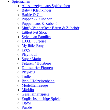
Spielsachen
Alles anzeigen aus Spielsachen
Baby / Kleinkinder
Barbie & Co.
Puppen & Zubehör
Puppenhaus & Zubehör
Muffy VanderBear Bären & Zubehör
Littlest Pet Shop
Sylvanian Families
L.O.L. Surprise!
My little Pony
Lego
Playmobil
Super Mario
Figuren / Holztiere
Dinosaurier Figuren
Play-Big
Trolle
Brio / Holzeisenbahn
Modellfahrzeuge
Märklin
Gesellschaftspiele
Englischsprachige Spiele
Tiptoi
Puzzle