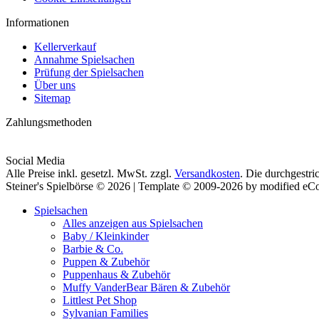
Informationen
Kellerverkauf
Annahme Spielsachen
Prüfung der Spielsachen
Über uns
Sitemap
Zahlungsmethoden
Social Media
Alle Preise inkl. gesetzl. MwSt. zzgl.
Versandkosten
. Die durchgestri
Steiner's Spielbörse © 2026 | Template © 2009-2026 by modified e
Spielsachen
Alles anzeigen aus Spielsachen
Baby / Kleinkinder
Barbie & Co.
Puppen & Zubehör
Puppenhaus & Zubehör
Muffy VanderBear Bären & Zubehör
Littlest Pet Shop
Sylvanian Families