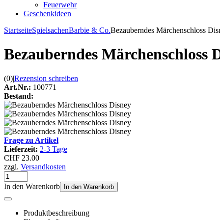
Feuerwehr
Geschenkideen
Startseite
Spielsachen
Barbie & Co.
Bezauberndes Märchenschloss Dis
Bezauberndes Märchenschloss D
(0)
|
Rezension schreiben
Art.Nr.:
100771
Bestand:
Frage zu Artikel
Lieferzeit:
2-3 Tage
CHF 23.00
zzgl.
Versandkosten
In den Warenkorb
In den Warenkorb
Produktbeschreibung