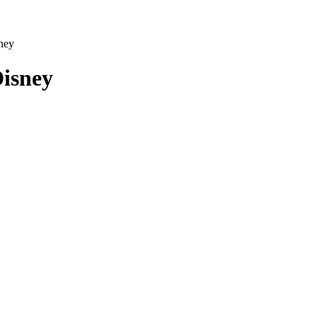
ney
isney