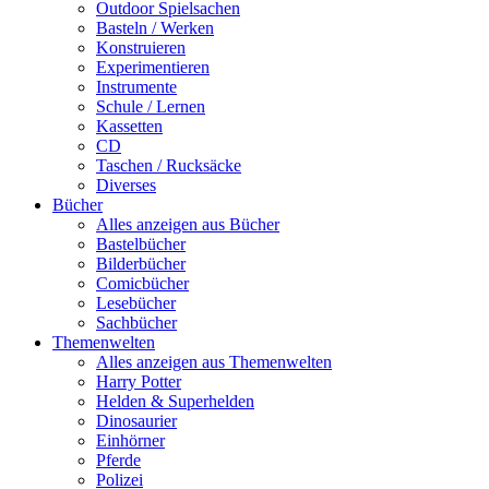
Outdoor Spielsachen
Basteln / Werken
Konstruieren
Experimentieren
Instrumente
Schule / Lernen
Kassetten
CD
Taschen / Rucksäcke
Diverses
Bücher
Alles anzeigen aus Bücher
Bastelbücher
Bilderbücher
Comicbücher
Lesebücher
Sachbücher
Themenwelten
Alles anzeigen aus Themenwelten
Harry Potter
Helden & Superhelden
Dinosaurier
Einhörner
Pferde
Polizei