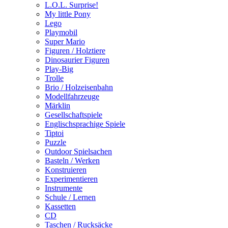
L.O.L. Surprise!
My little Pony
Lego
Playmobil
Super Mario
Figuren / Holztiere
Dinosaurier Figuren
Play-Big
Trolle
Brio / Holzeisenbahn
Modellfahrzeuge
Märklin
Gesellschaftspiele
Englischsprachige Spiele
Tiptoi
Puzzle
Outdoor Spielsachen
Basteln / Werken
Konstruieren
Experimentieren
Instrumente
Schule / Lernen
Kassetten
CD
Taschen / Rucksäcke