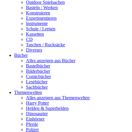
Outdoor Spielsachen
Basteln / Werken
Konstruieren
Experimentieren
Instrumente
Schule / Lernen
Kassetten
CD
Taschen / Rucksäcke
Diverses
Bücher
Alles anzeigen aus Bücher
Bastelbücher
Bilderbücher
Comicbücher
Lesebücher
Sachbücher
Themenwelten
Alles anzeigen aus Themenwelten
Harry Potter
Helden & Superhelden
Dinosaurier
Einhörner
Pferde
Polizei