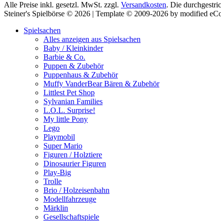
Alle Preise inkl. gesetzl. MwSt. zzgl.
Versandkosten
. Die durchgestri
Steiner's Spielbörse © 2026 | Template © 2009-2026 by modified e
Spielsachen
Alles anzeigen aus Spielsachen
Baby / Kleinkinder
Barbie & Co.
Puppen & Zubehör
Puppenhaus & Zubehör
Muffy VanderBear Bären & Zubehör
Littlest Pet Shop
Sylvanian Families
L.O.L. Surprise!
My little Pony
Lego
Playmobil
Super Mario
Figuren / Holztiere
Dinosaurier Figuren
Play-Big
Trolle
Brio / Holzeisenbahn
Modellfahrzeuge
Märklin
Gesellschaftspiele