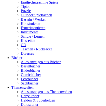
Englischsprachige Spiele
Tiptoi
Puzzle
Outdoor Spielsachen
Basteln / Werken
Konstruieren
Experimentieren
Instrumente
Schule / Lernen
Kassetten
CD
Taschen / Rucksäcke
Diverses
Bücher
Alles anzeigen aus Bücher
Bastelbücher
Bilderbücher
Comicbücher
Lesebücher
Sachbücher
Themenwelten
Alles anzeigen aus Themenwelten
Harry Potter
Helden & Superhelden
Dinosaurier