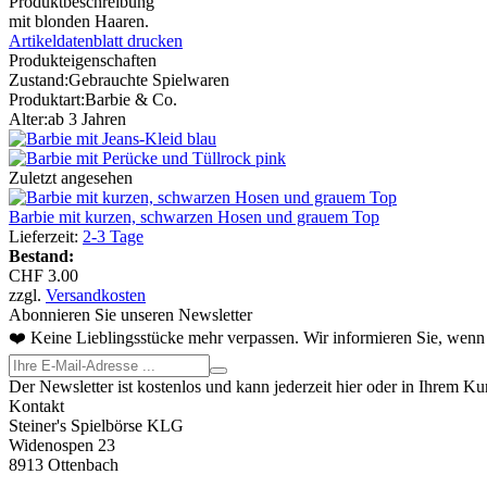
Produktbeschreibung
mit blonden Haaren.
Artikeldatenblatt drucken
Produkteigenschaften
Zustand:
Gebrauchte Spielwaren
Produktart:
Barbie & Co.
Alter:
ab 3 Jahren
Zuletzt angesehen
Barbie mit kurzen, schwarzen Hosen und grauem Top
Lieferzeit:
2-3 Tage
Bestand:
CHF 3.00
zzgl.
Versandkosten
Abonnieren Sie unseren Newsletter
❤️ Keine Lieblingsstücke mehr verpassen. Wir informieren Sie, wenn 
Der Newsletter ist kostenlos und kann jederzeit hier oder in Ihrem K
Kontakt
Steiner's Spielbörse KLG
Widenospen 23
8913 Ottenbach