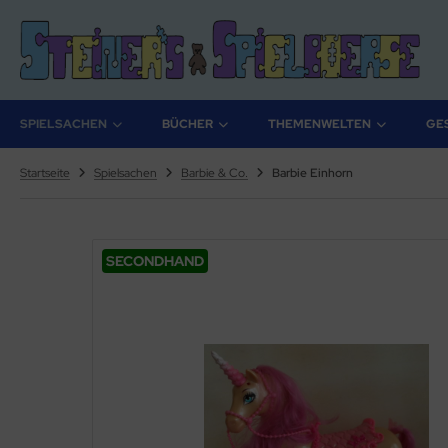
ALLES ANZEIGEN AUS BÜCHER
ALLES ANZEIGEN AUS THEMENWELTEN
SPIELSACHEN
BÜCHER
THEMENWELTEN
GE
stelbücher
rry Potter
Startseite
Spielsachen
Barbie & Co.
Barbie Einhorn
lderbücher
lden & Superhelden
micbücher
nosaurier
SECONDHAND
sebücher
nhörner
chbücher
erde
izei
uerwehr