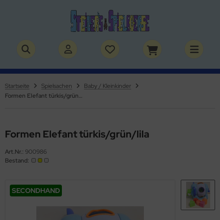
ALLES ANZEIGEN AUS BÜCHER
ALLES ANZEIGEN AUS THEMENWELTEN
stelbücher
rry Potter
Startseite
Spielsachen
Baby / Kleinkinder
Formen Elefant türkis/grün/lila
lderbücher
lden & Superhelden
micbücher
nosaurier
Formen Elefant türkis/grün/lila
sebücher
nhörner
Art.Nr.:
900986
Bestand:
chbücher
erde
izei
SECONDHAND
uerwehr