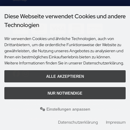
Diese Webseite verwendet Cookies und andere
Zahlungsmethoden
Technologien
Wir verwenden Cookies und ähnliche Technologien, auch von
Drittanbietern, um die ordentliche Funktionsweise der Website zu
gewährleisten, die Nutzung unseres Angebotes zu analysieren und
Ihnen ein bestmögliches Einkaufserlebnis bieten zu können.
Social Media
Weitere Informationen finden Sie in unserer Datenschutzerklärung.
ALLE AKZEPTIEREN
NUR NOTWENDIGE
Alle Preise inkl. gesetzl. MwSt. zzgl.
Versandkosten
. Die durchgestrichenen Preise
entsprechen dem bisherigen Preis bei Steiner's Spielbörse.
Einstellungen anpassen
Steiner's Spielbörse © 2026 | Template © 2009-2026 by modified eCommerce
Shopsoftware
mod
ified eCommerce Shopsoftware © 2009-2026
Datenschutzerklärung
Impressum