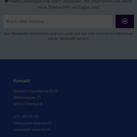
❤️ Keine Lieblingsstücke mehr verpassen. Wir informieren Sie, wenn
neue Spielsachen verfügbar sind.
Der Newsletter ist kostenlos und kann jederzeit hier oder in Ihrem Kundenkonto
wieder abbestellt werden.
Kontakt
Steiner's Spielbörse KLG
Widenospen 23
8913 Ottenbach
077 419 75 49
info@spiel-boerse.ch
www.spiel-boerse.ch