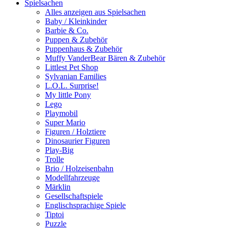
Spielsachen
Alles anzeigen aus Spielsachen
Baby / Kleinkinder
Barbie & Co.
Puppen & Zubehör
Puppenhaus & Zubehör
Muffy VanderBear Bären & Zubehör
Littlest Pet Shop
Sylvanian Families
L.O.L. Surprise!
My little Pony
Lego
Playmobil
Super Mario
Figuren / Holztiere
Dinosaurier Figuren
Play-Big
Trolle
Brio / Holzeisenbahn
Modellfahrzeuge
Märklin
Gesellschaftspiele
Englischsprachige Spiele
Tiptoi
Puzzle