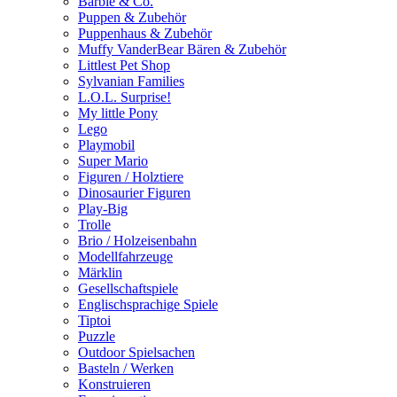
Barbie & Co.
Puppen & Zubehör
Puppenhaus & Zubehör
Muffy VanderBear Bären & Zubehör
Littlest Pet Shop
Sylvanian Families
L.O.L. Surprise!
My little Pony
Lego
Playmobil
Super Mario
Figuren / Holztiere
Dinosaurier Figuren
Play-Big
Trolle
Brio / Holzeisenbahn
Modellfahrzeuge
Märklin
Gesellschaftspiele
Englischsprachige Spiele
Tiptoi
Puzzle
Outdoor Spielsachen
Basteln / Werken
Konstruieren