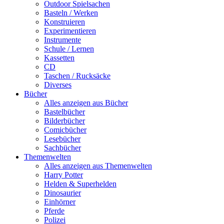
Outdoor Spielsachen
Basteln / Werken
Konstruieren
Experimentieren
Instrumente
Schule / Lernen
Kassetten
CD
Taschen / Rucksäcke
Diverses
Bücher
Alles anzeigen aus Bücher
Bastelbücher
Bilderbücher
Comicbücher
Lesebücher
Sachbücher
Themenwelten
Alles anzeigen aus Themenwelten
Harry Potter
Helden & Superhelden
Dinosaurier
Einhörner
Pferde
Polizei