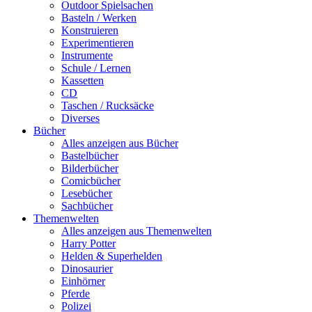
Outdoor Spielsachen
Basteln / Werken
Konstruieren
Experimentieren
Instrumente
Schule / Lernen
Kassetten
CD
Taschen / Rucksäcke
Diverses
Bücher
Alles anzeigen aus Bücher
Bastelbücher
Bilderbücher
Comicbücher
Lesebücher
Sachbücher
Themenwelten
Alles anzeigen aus Themenwelten
Harry Potter
Helden & Superhelden
Dinosaurier
Einhörner
Pferde
Polizei