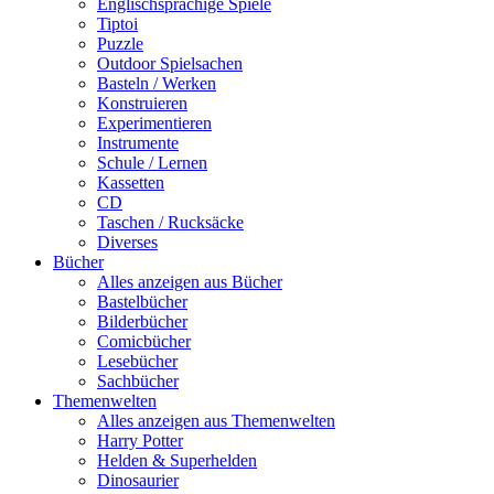
Englischsprachige Spiele
Tiptoi
Puzzle
Outdoor Spielsachen
Basteln / Werken
Konstruieren
Experimentieren
Instrumente
Schule / Lernen
Kassetten
CD
Taschen / Rucksäcke
Diverses
Bücher
Alles anzeigen aus Bücher
Bastelbücher
Bilderbücher
Comicbücher
Lesebücher
Sachbücher
Themenwelten
Alles anzeigen aus Themenwelten
Harry Potter
Helden & Superhelden
Dinosaurier