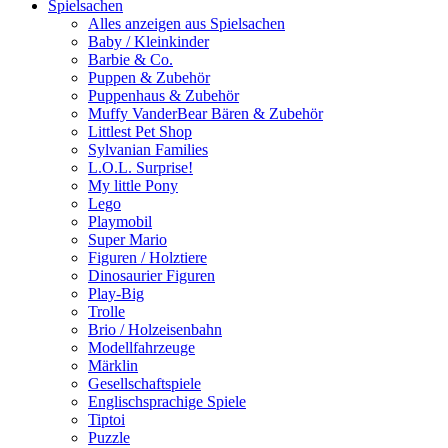
Spielsachen
Alles anzeigen aus Spielsachen
Baby / Kleinkinder
Barbie & Co.
Puppen & Zubehör
Puppenhaus & Zubehör
Muffy VanderBear Bären & Zubehör
Littlest Pet Shop
Sylvanian Families
L.O.L. Surprise!
My little Pony
Lego
Playmobil
Super Mario
Figuren / Holztiere
Dinosaurier Figuren
Play-Big
Trolle
Brio / Holzeisenbahn
Modellfahrzeuge
Märklin
Gesellschaftspiele
Englischsprachige Spiele
Tiptoi
Puzzle