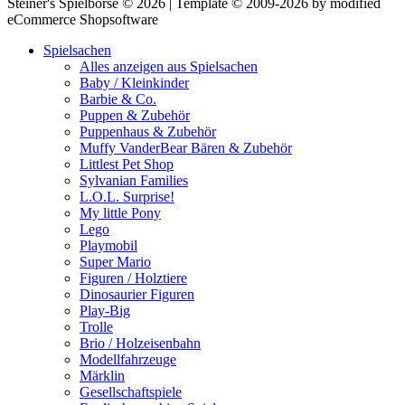
Steiner's Spielbörse © 2026 | Template © 2009-2026 by modified
eCommerce Shopsoftware
Spielsachen
Alles anzeigen aus Spielsachen
Baby / Kleinkinder
Barbie & Co.
Puppen & Zubehör
Puppenhaus & Zubehör
Muffy VanderBear Bären & Zubehör
Littlest Pet Shop
Sylvanian Families
L.O.L. Surprise!
My little Pony
Lego
Playmobil
Super Mario
Figuren / Holztiere
Dinosaurier Figuren
Play-Big
Trolle
Brio / Holzeisenbahn
Modellfahrzeuge
Märklin
Gesellschaftspiele