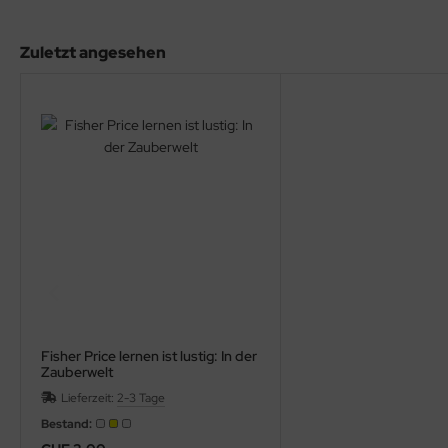
rklin
Zuletzt angesehen
sellschaftspiele
glischsprachige Spiele
toi
zzle
tdoor Spielsachen
steln / Werken
nstruieren
Fisher Price lernen ist lustig: In der
Zauberwelt
perimentieren
Lieferzeit:
2-3 Tage
Bestand:
strumente