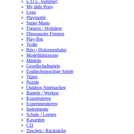
L.O.L. Surprise!
My little Pony
Lego
Playmobil
Super Mario
Figuren / Holztiere
Dinosaurier Figuren
Play-Big
Trolle
Brio / Holzeisenbahn
Modellfahrzeuge
Märklin
Gesellschaftspiele
Englischsprachige Spiele
Tiptoi
Puzzle
Outdoor Spielsachen
Basteln / Werken
Konstruieren
Experimentieren
Instrumente
Schule / Lernen
Kassetten
CD
Taschen / Rucksäcke