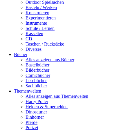
Outdoor Spielsachen
Basteln / Werken
Konstruieren
Experimentieren
Instrumente
Schule / Lernen
Kassetten
CD
Taschen / Rucksäcke
Diverses
Bücher
Alles anzeigen aus Bücher
Bastelbücher
Bilderbücher
Comicbücher
Lesebücher
Sachbücher
Themenwelten
Alles anzeigen aus Themenwelten
Harry Potter
Helden & Superhelden
Dinosaurier
Einhörner
Pferde
Polizei