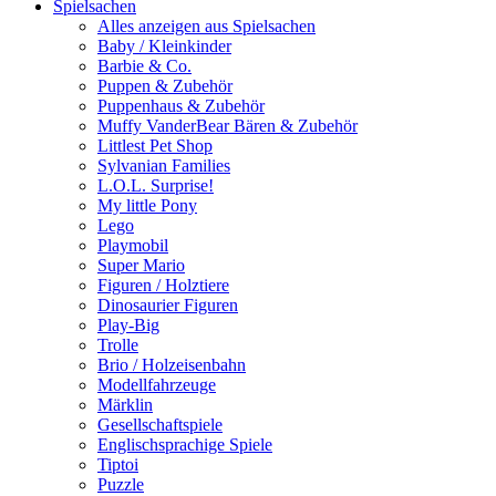
Spielsachen
Alles anzeigen aus Spielsachen
Baby / Kleinkinder
Barbie & Co.
Puppen & Zubehör
Puppenhaus & Zubehör
Muffy VanderBear Bären & Zubehör
Littlest Pet Shop
Sylvanian Families
L.O.L. Surprise!
My little Pony
Lego
Playmobil
Super Mario
Figuren / Holztiere
Dinosaurier Figuren
Play-Big
Trolle
Brio / Holzeisenbahn
Modellfahrzeuge
Märklin
Gesellschaftspiele
Englischsprachige Spiele
Tiptoi
Puzzle