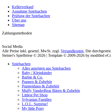
Kellerverkauf
Annahme Spielsachen
Prüfung der Spielsachen
Über uns
Sitemap
Zahlungsmethoden
Social Media
Alle Preise inkl. gesetzl. MwSt. zzgl.
Versandkosten
. Die durchgestri
Steiner's Spielbörse © 2026 | Template © 2009-2026 by modified e
Spielsachen
Alles anzeigen aus Spielsachen
Baby / Kleinkinder
Barbie & Co.
Puppen & Zubehör
Puppenhaus & Zubehör
Muffy VanderBear Bären & Zubehör
Littlest Pet Shop
Sylvanian Families
L.O.L. Surprise!
My little Pony