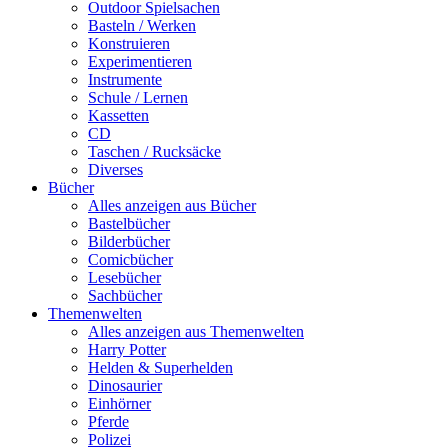
Outdoor Spielsachen
Basteln / Werken
Konstruieren
Experimentieren
Instrumente
Schule / Lernen
Kassetten
CD
Taschen / Rucksäcke
Diverses
Bücher
Alles anzeigen aus Bücher
Bastelbücher
Bilderbücher
Comicbücher
Lesebücher
Sachbücher
Themenwelten
Alles anzeigen aus Themenwelten
Harry Potter
Helden & Superhelden
Dinosaurier
Einhörner
Pferde
Polizei