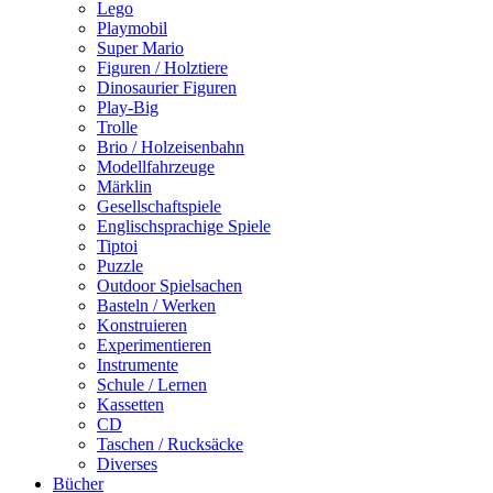
Lego
Playmobil
Super Mario
Figuren / Holztiere
Dinosaurier Figuren
Play-Big
Trolle
Brio / Holzeisenbahn
Modellfahrzeuge
Märklin
Gesellschaftspiele
Englischsprachige Spiele
Tiptoi
Puzzle
Outdoor Spielsachen
Basteln / Werken
Konstruieren
Experimentieren
Instrumente
Schule / Lernen
Kassetten
CD
Taschen / Rucksäcke
Diverses
Bücher