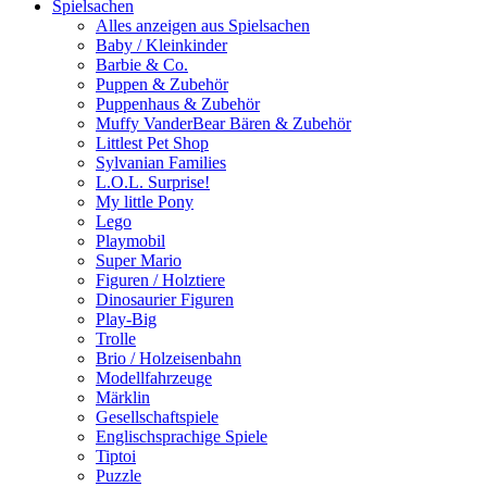
Spielsachen
Alles anzeigen aus Spielsachen
Baby / Kleinkinder
Barbie & Co.
Puppen & Zubehör
Puppenhaus & Zubehör
Muffy VanderBear Bären & Zubehör
Littlest Pet Shop
Sylvanian Families
L.O.L. Surprise!
My little Pony
Lego
Playmobil
Super Mario
Figuren / Holztiere
Dinosaurier Figuren
Play-Big
Trolle
Brio / Holzeisenbahn
Modellfahrzeuge
Märklin
Gesellschaftspiele
Englischsprachige Spiele
Tiptoi
Puzzle