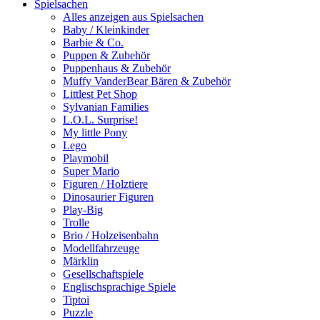
Spielsachen
Alles anzeigen aus Spielsachen
Baby / Kleinkinder
Barbie & Co.
Puppen & Zubehör
Puppenhaus & Zubehör
Muffy VanderBear Bären & Zubehör
Littlest Pet Shop
Sylvanian Families
L.O.L. Surprise!
My little Pony
Lego
Playmobil
Super Mario
Figuren / Holztiere
Dinosaurier Figuren
Play-Big
Trolle
Brio / Holzeisenbahn
Modellfahrzeuge
Märklin
Gesellschaftspiele
Englischsprachige Spiele
Tiptoi
Puzzle