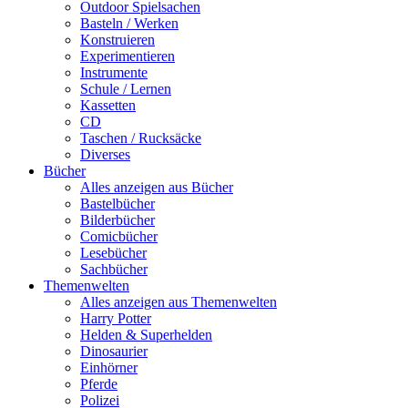
Outdoor Spielsachen
Basteln / Werken
Konstruieren
Experimentieren
Instrumente
Schule / Lernen
Kassetten
CD
Taschen / Rucksäcke
Diverses
Bücher
Alles anzeigen aus Bücher
Bastelbücher
Bilderbücher
Comicbücher
Lesebücher
Sachbücher
Themenwelten
Alles anzeigen aus Themenwelten
Harry Potter
Helden & Superhelden
Dinosaurier
Einhörner
Pferde
Polizei