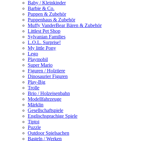
Baby / Kleinkinder
Barbie & Co.
Puppen & Zubehör
Puppenhaus & Zubehör
Muffy VanderBear Bären & Zubehör
Littlest Pet Shop
Sylvanian Families
L.O.L. Surprise!
My little Pony
Lego
Playmobil
Super Mario
Figuren / Holztiere
Dinosaurier Figuren
Play-Big
Trolle
Brio / Holzeisenbahn
Modellfahrzeuge
Märklin
Gesellschaftspiele
Englischsprachige Spiele
Tiptoi
Puzzle
Outdoor Spielsachen
Basteln / Werken