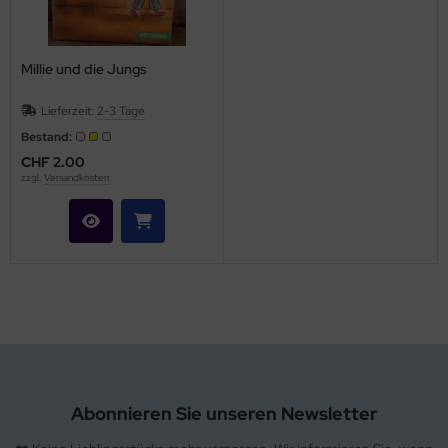
hule / Lernen
ssetten
Millie und die Jungs
D
Lieferzeit:
2-3 Tage
Bestand:
schen / Rucksäcke
CHF 2.00
zzgl.
Versandkosten
verses
Abonnieren Sie unseren Newsletter