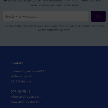
❤️ Keine Lieblingsstücke mehr verpassen. Wir informieren Sie, wenn
neue Spielsachen verfügbar sind.
Der Newsletter ist kostenlos und kann jederzeit hier oder in Ihrem Kundenkonto
wieder abbestellt werden.
Kontakt
Steiner's Spielbörse KLG
Widenospen 23
8913 Ottenbach
077 419 75 49
info@spiel-boerse.ch
www.spiel-boerse.ch