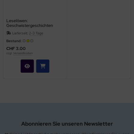
hule / Lernen
ssetten
Leselöwen:
Geschwistergeschichten
D
Lieferzeit:
2-3 Tage
Bestand:
schen / Rucksäcke
CHF 3.00
zzgl.
Versandkosten
verses
Abonnieren Sie unseren Newsletter