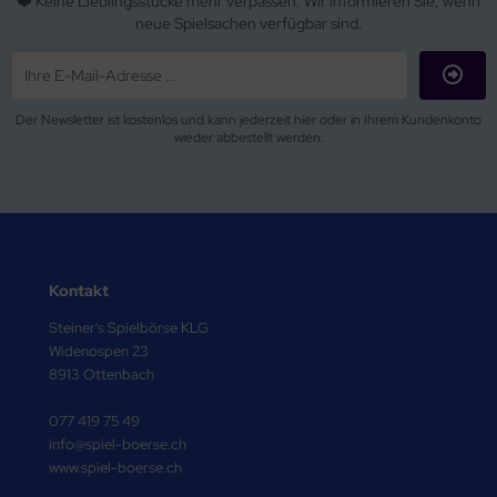
❤️ Keine Lieblingsstücke mehr verpassen. Wir informieren Sie, wenn
neue Spielsachen verfügbar sind.
Der Newsletter ist kostenlos und kann jederzeit hier oder in Ihrem Kundenkonto
wieder abbestellt werden.
Kontakt
Steiner's Spielbörse KLG
Widenospen 23
8913 Ottenbach
077 419 75 49
info@spiel-boerse.ch
www.spiel-boerse.ch