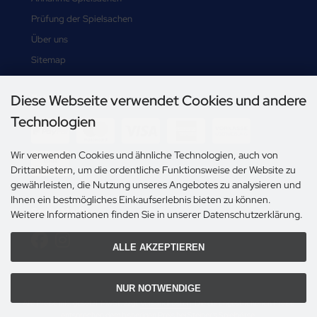
Prüfung der Spielsachen
Über uns
Sitemap
Diese Webseite verwendet Cookies und andere
Zahlungsmethoden
Technologien
Wir verwenden Cookies und ähnliche Technologien, auch von
Drittanbietern, um die ordentliche Funktionsweise der Website zu
gewährleisten, die Nutzung unseres Angebotes zu analysieren und
Ihnen ein bestmögliches Einkaufserlebnis bieten zu können.
Social Media
Weitere Informationen finden Sie in unserer Datenschutzerklärung.
ALLE AKZEPTIEREN
NUR NOTWENDIGE
Alle Preise inkl. gesetzl. MwSt. zzgl.
Versandkosten
. Die durchgestrichenen Preise
entsprechen dem bisherigen Preis bei Steiner's Spielbörse.