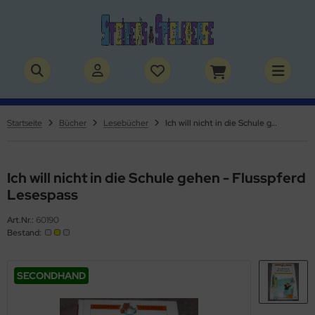
ALLES ANZEIGEN AUS SPIELSACHEN
ALLES ANZEIGEN AUS THEMENWELTEN
by / Kleinkinder
rry Potter
Startseite
Bücher
Lesebücher
Ich will nicht in die Schule gehen - Flusspferd Lesespass
rbie & Co.
lden & Superhelden
ppen & Zubehör
nosaurier
Ich will nicht in die Schule gehen - Flusspferd
Lesespass
ppenhaus & Zubehör
nhörner
Art.Nr.:
60190
Bestand:
ffy VanderBear Bären & Zubehör
erde
tlest Pet Shop
izei
SECONDHAND
lvanian Families
uerwehr