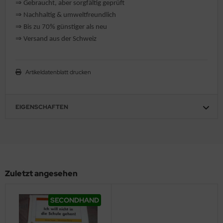
⇒
️ Gebraucht, aber sorgfältig geprüft
hule / Lernen
⇒
️ Nachhaltig & umweltfreundlich
⇒
Bis zu 70% günstiger als neu
ssetten
⇒
️ Versand aus der Schweiz
D
Artikeldatenblatt drucken
schen / Rucksäcke
verses
EIGENSCHAFTEN
Zuletzt angesehen
SECONDHAND