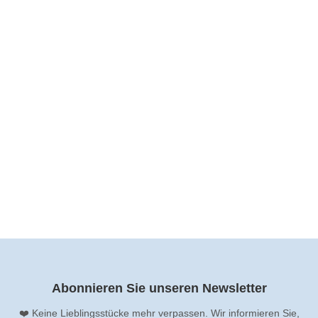
Erzählungen und Märchen.
Lieferzeit:
2-3 Tage
Bestand:
CHF 2.00
zzgl.
Versandkosten
Abonnieren Sie unseren Newsletter
❤️ Keine Lieblingsstücke mehr verpassen. Wir informieren Sie,